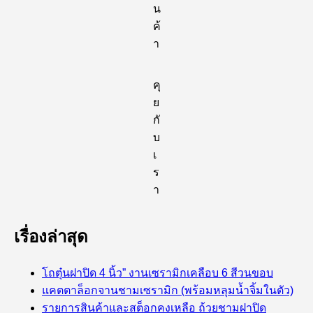
น
ค้
า
คุ
ย
กั
บ
เ
ร
า
เรื่องล่าสุด
โถตุ๋นฝาปิด 4 นิ้ว” งานเซรามิกเคลือบ 6 สีวนขอบ
แคตตาล็อกจานชามเซรามิก (พร้อมหลุมน้ำจิ้มในตัว)
รายการสินค้าและสต็อกคงเหลือ ถ้วยชามฝาปิด