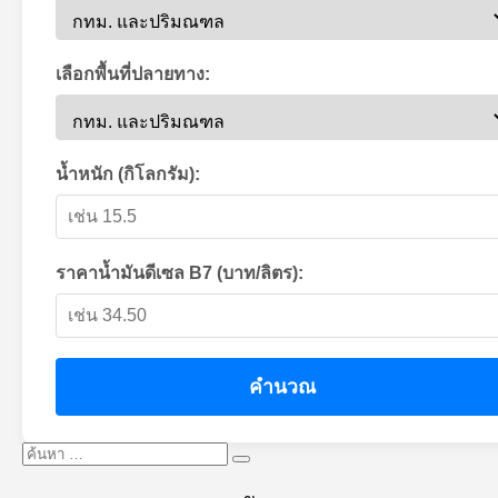
เลือกพื้นที่ปลายทาง:
น้ำหนัก (กิโลกรัม):
ราคาน้ำมันดีเซล B7 (บาท/ลิตร):
คำนวณ
ค้นหา:
ค้นหา