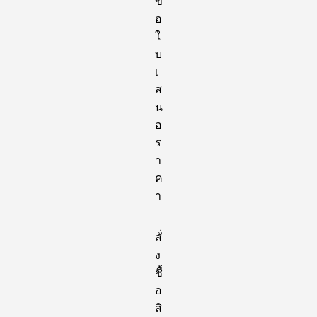
ข
อ
ใ
บ
เ
ส
น
อ
ร
า
ค
า
สั่
ง
ชื้
อ
สิ