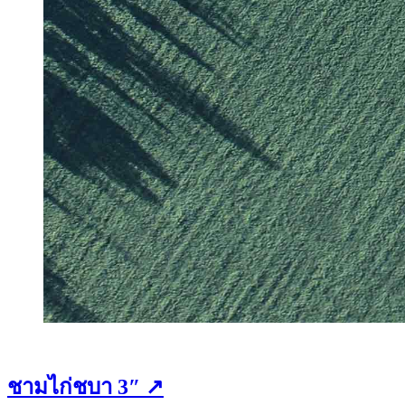
ชามไก่ชบา 3″ ↗