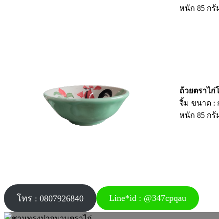
หนัก 85 กร้
ถ้วยตราไก่โ
จิ้ม ขนาด : 
หนัก 85 กร้
Line*id : @347cpqau
โทร : 0807926840