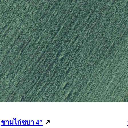
ชามไก่ชบา 4″
↗