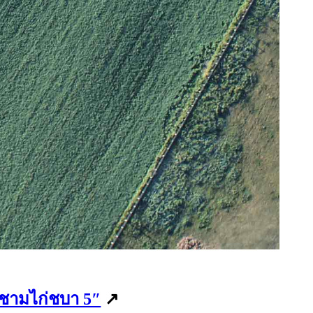
ชามไก่ชบา 5″
↗