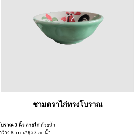
ชามตราไก่ทรงโบราณ
บราณ 3 นิ้ว ลายไก่
ถ้วยน้ำ
กว้าง 8.5 cm.*สูง 3 cm.น้ำ