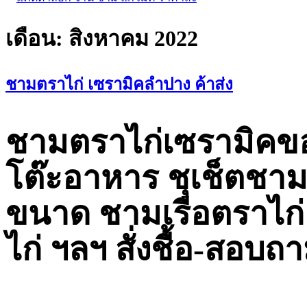
เดือน:
สิงหาคม 2022
ชามตราไก่ เซรามิคลำปาง ค้าส่ง
ชามตราไก่เซรามิคข
โต๊ะอาหาร ชุเช็ตชา
ขนาด ชามเรือตราไก
ไก่ ฯลฯ สั่งชื้อ-สอบถ