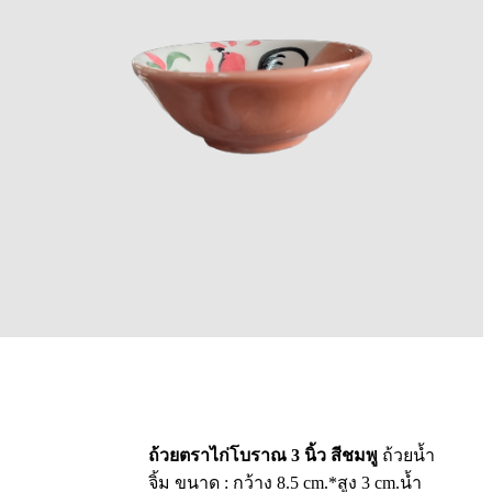
ถ้วยตราไก่โบราณ 3 นิ้ว สีชมพู
ถ้วยน้ำ
จิ้ม ขนาด : กว้าง 8.5 cm.*สูง 3 cm.น้ำ