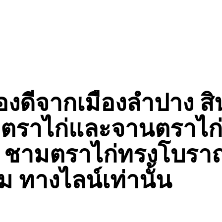
องดีจากเมืองลำปาง ส
มตราไก่และจานตราไก
่ ชามตราไก่ทรงโบรา
าม ทางไลน์เท่านั้น