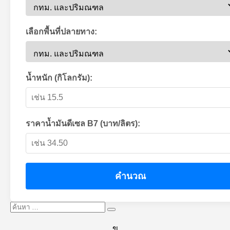
เลือกพื้นที่ปลายทาง:
น้ำหนัก (กิโลกรัม):
ราคาน้ำมันดีเซล B7 (บาท/ลิตร):
คำนวณ
ค้นหา:
ค้นหา
ข