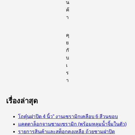
น
ค้
า
คุ
ย
กั
บ
เ
ร
า
เรื่องล่าสุด
โถตุ๋นฝาปิด 4 นิ้ว” งานเซรามิกเคลือบ 6 สีวนขอบ
แคตตาล็อกจานชามเซรามิก (พร้อมหลุมน้ำจิ้มในตัว)
รายการสินค้าและสต็อกคงเหลือ ถ้วยชามฝาปิด