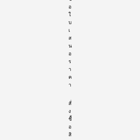
อ
ใ
บ
เ
ส
น
อ
ร
า
ค
า
สั่
ง
ชื้
อ
สิ