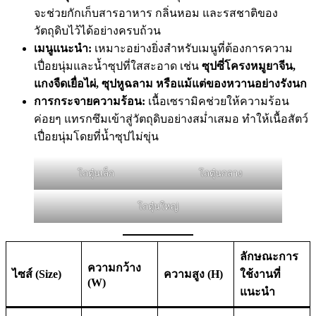
จะช่วยกักเก็บสารอาหาร กลิ่นหอม และรสชาติของ
วัตถุดิบไว้ได้อย่างครบถ้วน
เมนูแนะนำ:
เหมาะอย่างยิ่งสำหรับเมนูที่ต้องการความ
เปื่อยนุ่มและน้ำซุปที่ใสสะอาด เช่น
ซุปซี่โครงหมูยาจีน,
แกงจืดเยื่อไผ่, ซุปหูฉลาม หรือแม้แต่ของหวานอย่างรังนก
การกระจายความร้อน:
เนื้อเซรามิคช่วยให้ความร้อน
ค่อยๆ แทรกซึมเข้าสู่วัตถุดิบอย่างสม่ำเสมอ ทำให้เนื้อสัตว์
เปื่อยนุ่มโดยที่น้ำซุปไม่ขุ่น
โถตุ๋นเล็ก
โถตุ๋นกลาง
โถตุ๋นใหญ่
ลักษณะการ
ความกว้าง
ไซส์ (Size)
ความสูง (H)
ใช้งานที่
(W)
แนะนำ