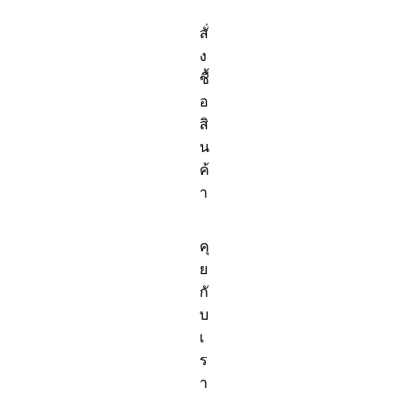
สั่
ง
ชื้
อ
สิ
น
ค้
า
คุ
ย
กั
บ
เ
ร
า