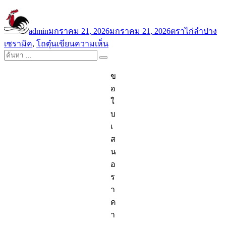
ผู้
เขียน
หมวด
ป้
เขียน
เมื่อ
หมู่
กำ
admin
มกราคม 21, 2026
มกราคม 21, 2026
ตราไก่ลำปาง
บน
เซรามิค
,
โถตุ๋น
เขียนความเห็น
ค้นหา:
โถ
ค้นหา
ตุ๋น
ข
เซรามิค:
อ
อุปกรณ์
ใ
สารพัด
บ
ประโยชน์
เ
จาก
ส
ครัว
น
สู่
อ
โต๊ะ
ร
อาหาร
า
ค
า