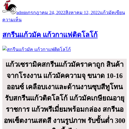
ผู้
เขียน
หมวด
เขียน
เมื่อ
หมู่
admin
กรกฎาคม 24, 2022
สิงหาคม 12, 2022
แก้วมัค
เขียน
บน
ความเห็น
แก้ว
สกรีนแก้วมัค แก้วกาแฟติดโลโก้
เซรา
มิค
สวยๆ
แก้ว
มัค-
แก้วเซรามิคสกรีนแก้วมัคราคาถูก สินค้า
แก้ว
จากโรงงาน แก้วมัคความจุ ขนาด 10-16
กาแฟ
ออนซ์ เคลือบเงาและด้านงานซุบสีทูโทน
รับสกรีนแก้วติดโลโก้ แก้วมัคเกษียณอายุ
ราชการ แก้วพรีเมี่ยมพร้อมกล่อง สกรีนอ
อพเซ็ตงานเสดสี งานรูปภาพ รับขั้นต่ำ 300