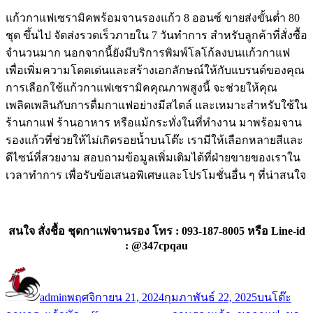
แก้วกาแฟเซรามิคพร้อมจานรองแก้ว 8 ออนซ์ ขายส่งขั้นต่ำ 80
ชุด ขึ้นไป จัดส่งรวดเร็วภายใน 7 วันทำการ สำหรับลูกค้าที่สั่งซื้อ
จำนวนมาก นอกจากนี้ยังมีบริการพิมพ์โลโก้ลงบนแก้วกาแฟ
เพื่อเพิ่มความโดดเด่นและสร้างเอกลักษณ์ให้กับแบรนด์ของคุณ
การเลือกใช้แก้วกาแฟเซรามิคคุณภาพสูงนี้ จะช่วยให้คุณ
เพลิดเพลินกับการดื่มกาแฟอย่างมีสไตล์ และเหมาะสำหรับใช้ใน
ร้านกาแฟ ร้านอาหาร หรือแม้กระทั่งในที่ทำงาน มาพร้อมจาน
รองแก้วที่ช่วยให้ไม่เกิดรอยน้ำบนโต๊ะ เรามีให้เลือกหลายสีและ
ดีไซน์ที่สวยงาม สอบถามข้อมูลเพิ่มเติมได้ที่ฝ่ายขายของเราใน
เวลาทำการ เพื่อรับข้อเสนอพิเศษและโปรโมชั่นอื่น ๆ ที่น่าสนใจ
สนใจ สั่งชื้อ ชุดกาแฟจานรอง โทร : 093-187-8005 หรือ Line-id
: @347cpqau
ผู้
เขียน
หมวด
เขียน
เมื่อ
หมู่
admin
พฤศจิกายน 21, 2024
กุมภาพันธ์ 22, 2025
บนโต๊ะ