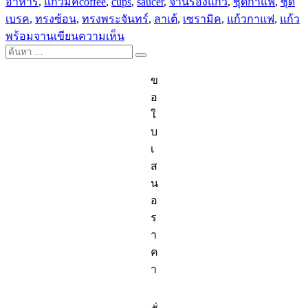
ป้าย
อาหาร
,
แก้วมัค
coffee
,
cups
,
saucer
,
จานรองแก้ว
,
ชุดกาแฟ
,
ชุด
กำกับ
เบรค
,
ทรงซ้อน
,
ทรงพระจันทร์
,
ลาเต้
,
เซรามิค
,
แก้วกาแฟ
,
แก้ว
บน
พร้อมจาน
เขียนความเห็น
ค้นหา:
ชุด
ค้นหา
แก้ว
ข
กาแฟ
อ
เซรามิค
ใ
สี
บ
ขาว
เ
พร้อม
ส
จาน
น
รอง
อ
แก้ว-
ร
Bone
China
า
ค
า