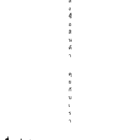
สั่
ง
ชื้
อ
สิ
น
ค้
า
คุ
ย
กั
บ
เ
ร
า