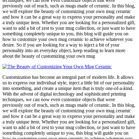
techniques, we can now even customize objects that were
previously out of reach, such as mugs made of ceramic. In this blog,
we will explore the beauty of customizing your own mug ceramic
and how it can be a great way to express your personality and make
a truly unique item. Whether you are looking for a personalized gift,
want to add a bit of zest to your mug collection, or just want to have
something completely unique to you, this blog will guide you on
how to customize your own mug ceramic to achieve whatever you
desire. So if you are looking for a way to inject a bit of your
personality into an everyday object, keep reading to learn more
about the beauty of customizing your own mug
Customization has become an integral part of modern life. It allows
us to express our individual style, inject a little bit of our personality
into something, and create a unique item that is truly one-of-a-kind.
With the advent of digital technology and sophisticated printing
techniques, we can now even customize objects that were
previously out of reach, such as mugs made of ceramic. In this blog,
we will explore the beauty of customizing your own mug ceramic
and how it can be a great way to express your personality and make
a truly unique item. Whether you are looking for a personalized gift,
want to add a bit of zest to your mug collection, or just want to have
something completely unique to you, this blog will guide you on
how to customize your own mug ceramic to achieve whatever you