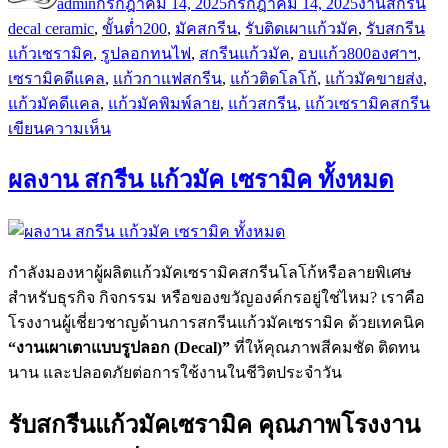
admin
กรกฎาคม 14, 2025
กรกฎาคม 14, 2025
งานสกรีน
decal ceramic
,
ขั้นต่ำ200
,
มัคสกรีน
,
รับติดเผาแก้วมัค
,
รับสกรีน
แก้วเซรามิค
,
รูปลอกทนไฟ
,
สกรีนแก้วมัค
,
อบแก้ว800องศาฯ
,
เซรามิคดีแคล
,
แก้วกาแฟสกรีน
,
แก้วติดโลโก้
,
แก้วมัคขายส่ง
,
แก้วมัคดีแคล
,
แก้วมัคพิมพ์ลาย
,
แก้วสกรีน
,
แก้วเซรามิคสกรีน
บน
เขียนความเห็น
บริการ
ผลงาน สกรีน แก้วมัค เซรามิค ทั้งหมด
สกรีน
แก้ว
มัค
คุณภาพ
กำลังมองหาผู้ผลิตแก้วมัคเซรามิคสกรีนโลโก้หรือลายพิเศษ
สูง
สำหรับธุรกิจ กิจกรรม หรือของขวัญองค์กรอยู่ใช่ไหม? เราคือ
ราคา
โรงงานผู้เชี่ยวชาญด้านการสกรีนแก้วมัคเซรามิค ด้วยเทคนิค
ส่ง
“งานเผาเตาแบบรูปลอก (Decal)”
ที่ให้คุณภาพสีคมชัด ติดทน
สร้าง
นาน และปลอดภัยต่อการใช้งานในชีวิตประจำวัน
แบรนด์
ของ
รับสกรีนแก้วมัคเซรามิค คุณภาพโรงงาน
คุณ