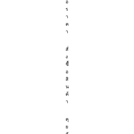
อ
ร
า
ค
า
สั่
ง
ชื้
อ
สิ
น
ค้
า
คุ
ย