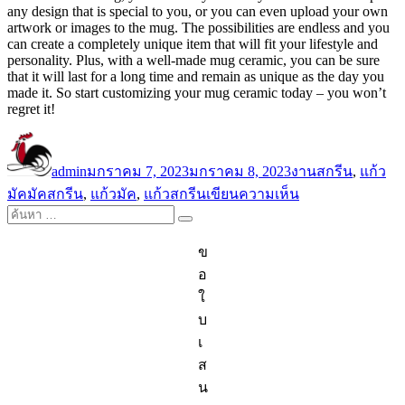
any design that is special to you, or you can even upload your own
artwork or images to the mug. The possibilities are endless and you
can create a completely unique item that will fit your lifestyle and
personality. Plus, with a well-made mug ceramic, you can be sure
that it will last for a long time and remain as unique as the day you
made it. So start customizing your mug ceramic today – you won’t
regret it!
ผู้
เขียน
หมวด
เขียน
เมื่อ
หมู่
admin
มกราคม 7, 2023
มกราคม 8, 2023
งานสกรีน
,
แก้ว
ป้าย
บน
มัค
มัคสกรีน
,
แก้วมัค
,
แก้วสกรีน
เขียนความเห็น
The
ค้นหา:
กำกับ
ค้นหา
Beauty
of
ข
Customizing
อ
Your
Own
ใ
Mug
บ
Ceramic
เ
ส
น