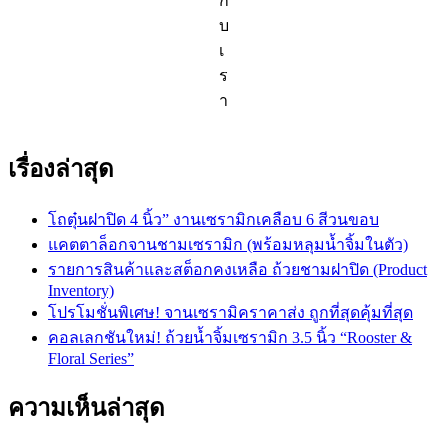
กั
บ
เ
ร
า
เรื่องล่าสุด
โถตุ๋นฝาปิด 4 นิ้ว” งานเซรามิกเคลือบ 6 สีวนขอบ
แคตตาล็อกจานชามเซรามิก (พร้อมหลุมน้ำจิ้มในตัว)
รายการสินค้าและสต็อกคงเหลือ ถ้วยชามฝาปิด (Product
Inventory)
โปรโมชั่นพิเศษ! จานเซรามิคราคาส่ง ถูกที่สุดคุ้มที่สุด
คอลเลกชันใหม่! ถ้วยน้ำจิ้มเซรามิก 3.5 นิ้ว “Rooster &
Floral Series”
ความเห็นล่าสุด