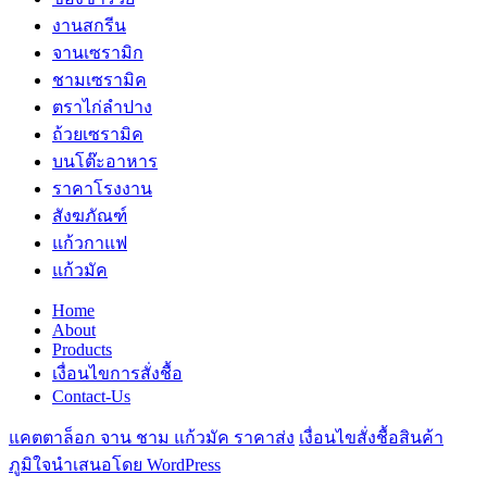
งานสกรีน
จานเซรามิก
ชามเซรามิค
ตราไก่ลำปาง
ถ้วยเซรามิค
บนโต๊ะอาหาร
ราคาโรงงาน
สังฆภัณฑ์
แก้วกาแฟ
แก้วมัค
Home
About
Products
เงื่อนไขการสั่งชื้อ
Contact-Us
แคตตาล็อก จาน ชาม แก้วมัค ราคาส่ง
เงื่อนไขสั่งชื้อสินค้า
ภูมิใจนำเสนอโดย WordPress