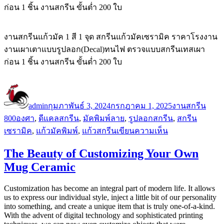
ก่อน 1 ชิ้น งานสกรีน ขั้นต่ำ 200 ใบ
งานสกรีนแก้วมัค 1 สี 1 จุด สกรีนแก้วมัคเซรามิค ราคาโรงงาน
งานเผาเตาแบบรูปลอก(Decal)ทนไฟ ตรวจแบบสกรีนเทสเผา
ก่อน 1 ชิ้น งานสกรีน ขั้นต่ำ 200 ใบ
ผู้
เขียน
หมวด
ป้าย
เขียน
เมื่อ
หมู่
กำกั
admin
กุมภาพันธ์ 3, 2024
กรกฎาคม 1, 2025
งานสกรีน
800องศา
,
ดีแคลสกรีน
,
มัคพิมพ์ลาย
,
รูปลอกสกรีน
,
สกรีน
บน
เซรามิค
,
แก้วมัคพิมพ์
,
แก้วสกรีน
เขียนความเห็น
ผล
The Beauty of Customizing Your Own
งาน
Mug Ceramic
สกรีน
แก้ว
Customization has become an integral part of modern life. It allows
มัค
us to express our individual style, inject a little bit of our personality
เซรามิค
into something, and create a unique item that is truly one-of-a-kind.
With the advent of digital technology and sophisticated printing
ทั้งหมด