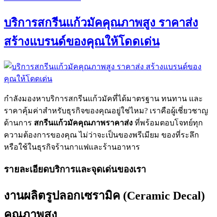
รับ
บริการสกรีนแก้วมัคคุณภาพสูง ราคาส่ง
ผลิต
แก้ว
สร้างแบรนด์ของคุณให้โดดเด่น
สกรีน
คุณภาพ
สูง
สวย
ทนทาน
กำลังมองหาบริการสกรีนแก้วมัคที่ได้มาตรฐาน ทนทาน และ
ไม่
ราคาคุ้มค่าสำหรับธุรกิจของคุณอยู่ใช่ไหม? เราคือผู้เชี่ยวชาญ
หลุด
ด้านการ
สกรีนแก้วมัคคุณภาพราคาส่ง
ที่พร้อมตอบโจทย์ทุก
ลอก
ความต้องการของคุณ ไม่ว่าจะเป็นของพรีเมียม ของที่ระลึก
ด้วย
หรือใช้ในธุรกิจร้านกาแฟและร้านอาหาร
เทคนิค
เข้า
รายละเอียดบริการและจุดเด่นของเรา
เตา
เซรามิค
งานผลิตรูปลอกเซรามิค (Ceramic Decal)
คุณภาพสูง