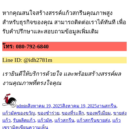
หากคุณสนใจสร้างสรรค์แก้วสกรีนคุณภาพสูง
สำหรับธุรกิจของคุณ สามารถติดต่อเราได้ทันที เพื่อ
รับคำปรึกษาและสอบถามข้อมูลเพิ่มเติม
โทร: 080-792-6840
Line ID: @idh2781m
เรายินดีให้บริการด้วยใจ และพร้อมสร้างสรรค์ผล
งานคุณภาพที่ตรงใจคุณ
ผู้
เขียน
หมวด
เขียน
เมื่อ
หมู่
admin
สิงหาคม 19, 2025
สิงหาคม 19, 2025
งานสกรีน
,
ป้าย
แก้วมัค
ของขวัญ
,
ของชำร่วย
,
ของที่ระลึก
,
ของพรีเมียม
,
ขายส่ง
กำกับ
แก้ว
,
รับผลิตแก้ว
,
แก้วมัค
,
แก้วสกรีน
,
แก้วสกรีนขายส่ง
,
แก้ว
บน
เซรามิค
เขียนความเห็น