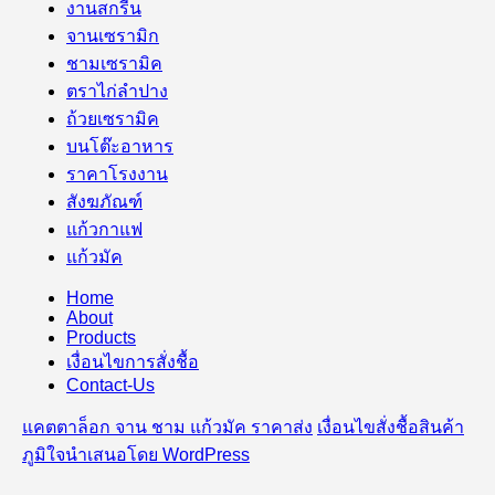
งานสกรีน
จานเซรามิก
ชามเซรามิค
ตราไก่ลำปาง
ถ้วยเซรามิค
บนโต๊ะอาหาร
ราคาโรงงาน
สังฆภัณฑ์
แก้วกาแฟ
แก้วมัค
Home
About
Products
เงื่อนไขการสั่งชื้อ
Contact-Us
แคตตาล็อก จาน ชาม แก้วมัค ราคาส่ง
เงื่อนไขสั่งชื้อสินค้า
ภูมิใจนำเสนอโดย WordPress