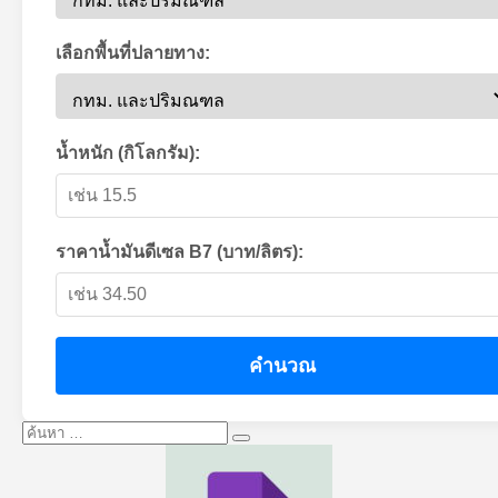
เลือกพื้นที่ปลายทาง:
น้ำหนัก (กิโลกรัม):
ราคาน้ำมันดีเซล B7 (บาท/ลิตร):
คำนวณ
ค้นหา:
ค้นหา