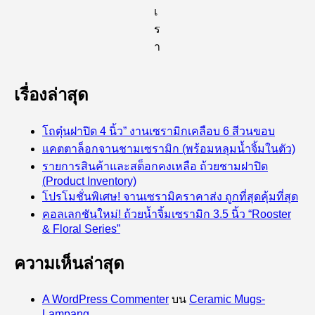
เ
ร
า
เรื่องล่าสุด
โถตุ๋นฝาปิด 4 นิ้ว” งานเซรามิกเคลือบ 6 สีวนขอบ
แคตตาล็อกจานชามเซรามิก (พร้อมหลุมน้ำจิ้มในตัว)
รายการสินค้าและสต็อกคงเหลือ ถ้วยชามฝาปิด
(Product Inventory)
โปรโมชั่นพิเศษ! จานเซรามิคราคาส่ง ถูกที่สุดคุ้มที่สุด
คอลเลกชันใหม่! ถ้วยน้ำจิ้มเซรามิก 3.5 นิ้ว “Rooster
& Floral Series”
ความเห็นล่าสุด
A WordPress Commenter
บน
Ceramic Mugs-
Lampang