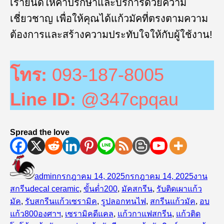
เรายินดีให้คำปรึกษาและบริการด้วยความ
เชี่ยวชาญ เพื่อให้คุณได้แก้วมัคที่ตรงตามความ
ต้องการและสร้างความประทับใจให้กับผู้ใช้งาน!
โทร:
093-187-8005
Line ID:
@347cpqau
Spread the love
ผู้
เขียน
หมวด
เขียน
เมื่อ
หมู่
admin
กรกฎาคม 14, 2025
กรกฎาคม 14, 2025
งาน
ป้าย
สกรีน
decal ceramic
,
ขั้นต่ำ200
,
มัคสกรีน
,
รับติดเผาแก้ว
กำกับ
มัค
,
รับสกรีนแก้วเซรามิค
,
รูปลอกทนไฟ
,
สกรีนแก้วมัค
,
อบ
แก้ว800องศาฯ
,
เซรามิคดีแคล
,
แก้วกาแฟสกรีน
,
แก้วติด