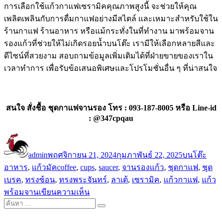
การเลือกใช้แก้วกาแฟเซรามิคคุณภาพสูงนี้ จะช่วยให้คุณ
เพลิดเพลินกับการดื่มกาแฟอย่างมีสไตล์ และเหมาะสำหรับใช้ใน
ร้านกาแฟ ร้านอาหาร หรือแม้กระทั่งในที่ทำงาน มาพร้อมจาน
รองแก้วที่ช่วยให้ไม่เกิดรอยน้ำบนโต๊ะ เรามีให้เลือกหลายสีและ
ดีไซน์ที่สวยงาม สอบถามข้อมูลเพิ่มเติมได้ที่ฝ่ายขายของเราใน
เวลาทำการ เพื่อรับข้อเสนอพิเศษและโปรโมชั่นอื่น ๆ ที่น่าสนใจ
สนใจ สั่งชื้อ ชุดกาแฟจานรอง โทร : 093-187-8005 หรือ Line-id
: @347cpqau
ผู้
เขียน
หมวด
เขียน
เมื่อ
หมู่
admin
พฤศจิกายน 21, 2024
กุมภาพันธ์ 22, 2025
บนโต๊ะ
ป้าย
อาหาร
,
แก้วมัค
coffee
,
cups
,
saucer
,
จานรองแก้ว
,
ชุดกาแฟ
,
ชุด
กำกับ
เบรค
,
ทรงซ้อน
,
ทรงพระจันทร์
,
ลาเต้
,
เซรามิค
,
แก้วกาแฟ
,
แก้ว
บน
พร้อมจาน
เขียนความเห็น
ค้นหา:
ชุด
ค้นหา
แก้ว