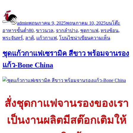
ผู้
เขียน
หมวด
เขียน
เมื่อ
หมู่
admin
พฤษภาคม 9, 2025
พฤษภาคม 10, 2025
บนโต๊ะ
ป้าย
อาหาร
ขั้นต่ำ80
,
ขาวนวล
,
จากลำปาง
,
ชุดกาแฟ
,
ทรงซ้อน
,
กำกับ
บน
พระจันทร์
,
ลาต้
,
แก้วกาแฟ
,
โบนไซน่า
เขียนความเห็น
คอฟ
ชุดแก้วกาแฟเซรามิค สีขาว พร้อมจานรอง
ฟี่
คัพ
แก้ว-Bone China
และ
จาน
รอง
แก้ว
ทรง
สั่งชุดกาแฟจานรองของเรา
ซ้อน
ทรง
เป็นงานผลิตมีสต๊อกเติมให้
พระจันทร์