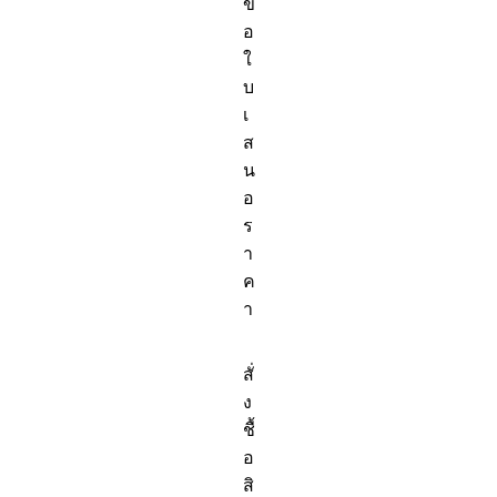
ข
กาแฟ
อ
เซรามิค
ใ
สี
บ
ขาว
เ
พร้อม
ส
จาน
น
รอง
อ
แก้ว-
ร
Bone
China
า
ค
า
สั่
ง
ชื้
อ
สิ