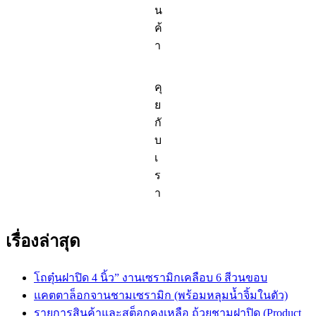
น
ค้
า
คุ
ย
กั
บ
เ
ร
า
เรื่องล่าสุด
โถตุ๋นฝาปิด 4 นิ้ว” งานเซรามิกเคลือบ 6 สีวนขอบ
แคตตาล็อกจานชามเซรามิก (พร้อมหลุมน้ำจิ้มในตัว)
รายการสินค้าและสต็อกคงเหลือ ถ้วยชามฝาปิด (Product