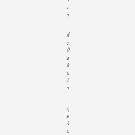
า
ค
า
สั่
ง
ชื้
อ
สิ
น
ค้
า
คุ
ย
กั
บ