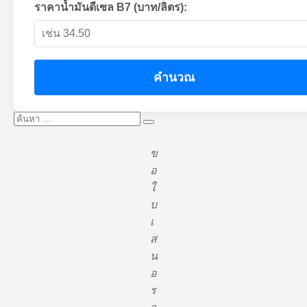
ราคาน้ำมันดีเซล B7 (บาท/ลิตร):
คำนวณ
ค้นหา:
ค้นหา
ข
อ
ใ
บ
เ
ส
น
อ
ร