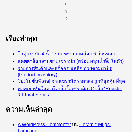
เ
ร
า
เรื่องล่าสุด
โถตุ๋นฝาปิด 4 นิ้ว” งานเซรามิกเคลือบ 6 สีวนขอบ
แคตตาล็อกจานชามเซรามิก (พร้อมหลุมน้ำจิ้มในตัว)
รายการสินค้าและสต็อกคงเหลือ ถ้วยชามฝาปิด
(Product Inventory)
โปรโมชั่นพิเศษ! จานเซรามิคราคาส่ง ถูกที่สุดคุ้มที่สุด
คอลเลกชันใหม่! ถ้วยน้ำจิ้มเซรามิก 3.5 นิ้ว “Rooster
& Floral Series”
ความเห็นล่าสุด
A WordPress Commenter
บน
Ceramic Mugs-
Lampang