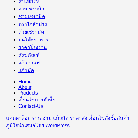
งานสกรีน
จานเซรามิก
ชามเซรามิค
ตราไก่ลำปาง
ถ้วยเซรามิค
บนโต๊ะอาหาร
ราคาโรงงาน
สังฆภัณฑ์
แก้วกาแฟ
แก้วมัค
Home
About
Products
เงื่อนไขการสั่งชื้อ
Contact-Us
แคตตาล็อก จาน ชาม แก้วมัค ราคาส่ง
เงื่อนไขสั่งชื้อสินค้า
ภูมิใจนำเสนอโดย WordPress