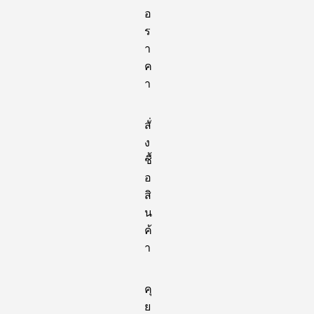
อ
ร
า
ค
า
สั่
ง
ชื้
อ
สิ
น
ค้
า
คุ
ย