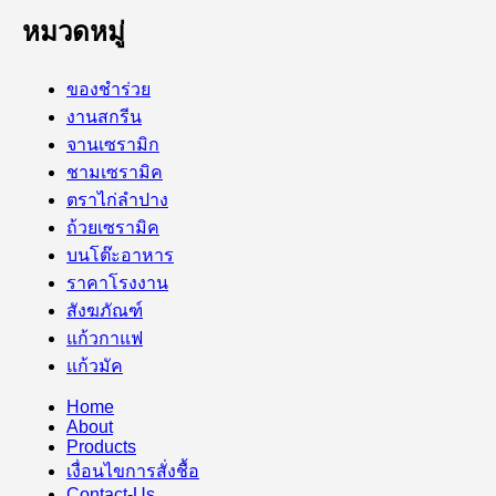
หมวดหมู่
ของชำร่วย
งานสกรีน
จานเซรามิก
ชามเซรามิค
ตราไก่ลำปาง
ถ้วยเซรามิค
บนโต๊ะอาหาร
ราคาโรงงาน
สังฆภัณฑ์
แก้วกาแฟ
แก้วมัค
Home
About
Products
เงื่อนไขการสั่งชื้อ
Contact-Us