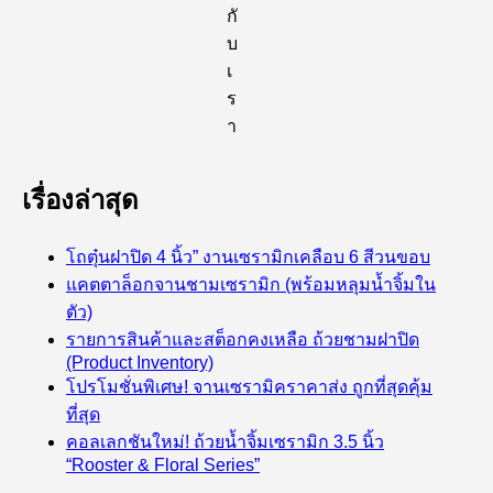
กั
บ
เ
ร
า
เรื่องล่าสุด
โถตุ๋นฝาปิด 4 นิ้ว” งานเซรามิกเคลือบ 6 สีวนขอบ
แคตตาล็อกจานชามเซรามิก (พร้อมหลุมน้ำจิ้มใน
ตัว)
รายการสินค้าและสต็อกคงเหลือ ถ้วยชามฝาปิด
(Product Inventory)
โปรโมชั่นพิเศษ! จานเซรามิคราคาส่ง ถูกที่สุดคุ้ม
ที่สุด
คอลเลกชันใหม่! ถ้วยน้ำจิ้มเซรามิก 3.5 นิ้ว
“Rooster & Floral Series”