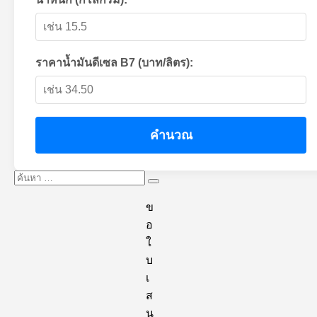
ราคาน้ำมันดีเซล B7 (บาท/ลิตร):
คำนวณ
ค้นหา:
ค้นหา
ข
อ
ใ
บ
เ
ส
น