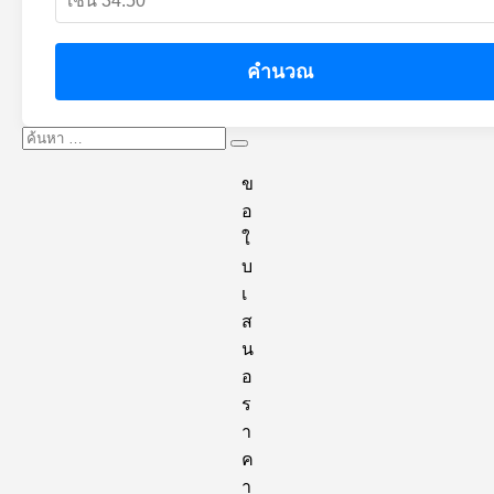
คำนวณ
ค้นหา:
ค้นหา
ข
อ
ใ
บ
เ
ส
น
อ
ร
า
ค
า