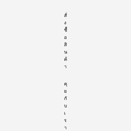
สั่
ง
ชื้
อ
สิ
น
ค้
า
คุ
ย
กั
บ
เ
ร
า