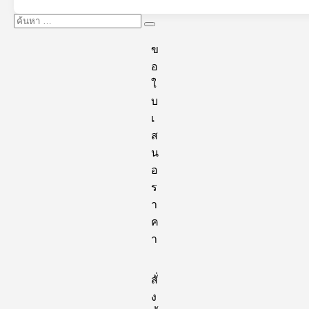
ค้นหา:
ค้นหา
ข
อ
ใ
บ
เ
ส
น
อ
ร
า
ค
า
สั่
ง