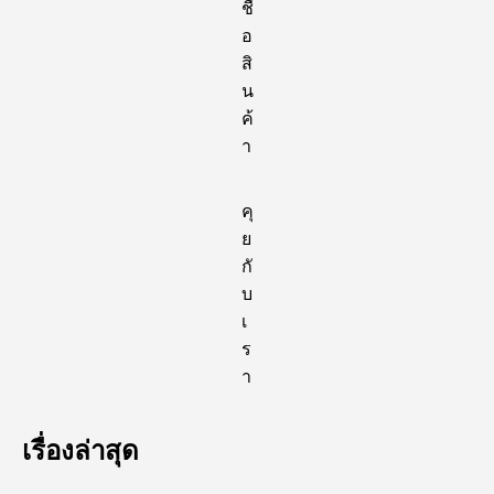
ชื้
อ
สิ
น
ค้
า
คุ
ย
กั
บ
เ
ร
า
เรื่องล่าสุด