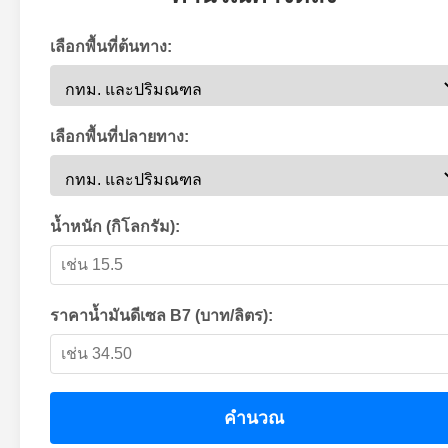
เลือกพื้นที่ต้นทาง:
เลือกพื้นที่ปลายทาง:
น้ำหนัก (กิโลกรัม):
ราคาน้ำมันดีเซล B7 (บาท/ลิตร):
คำนวณ