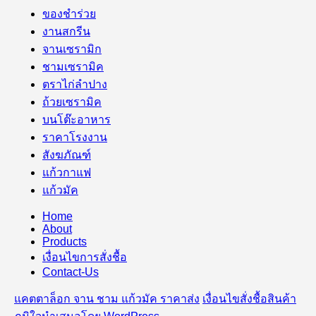
ของชำร่วย
งานสกรีน
จานเซรามิก
ชามเซรามิค
ตราไก่ลำปาง
ถ้วยเซรามิค
บนโต๊ะอาหาร
ราคาโรงงาน
สังฆภัณฑ์
แก้วกาแฟ
แก้วมัค
Home
About
Products
เงื่อนไขการสั่งชื้อ
Contact-Us
แคตตาล็อก จาน ชาม แก้วมัค ราคาส่ง
เงื่อนไขสั่งชื้อสินค้า