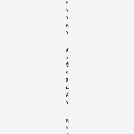
อ
ร
า
ค
า
สั่
ง
ชื้
อ
สิ
น
ค้
า
คุ
ย