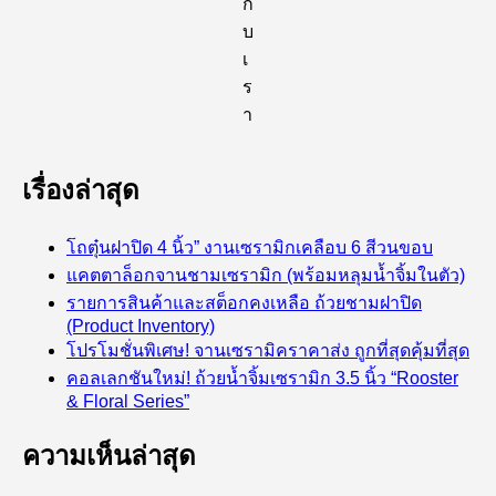
กั
บ
เ
ร
า
เรื่องล่าสุด
โถตุ๋นฝาปิด 4 นิ้ว” งานเซรามิกเคลือบ 6 สีวนขอบ
แคตตาล็อกจานชามเซรามิก (พร้อมหลุมน้ำจิ้มในตัว)
รายการสินค้าและสต็อกคงเหลือ ถ้วยชามฝาปิด
(Product Inventory)
โปรโมชั่นพิเศษ! จานเซรามิคราคาส่ง ถูกที่สุดคุ้มที่สุด
คอลเลกชันใหม่! ถ้วยน้ำจิ้มเซรามิก 3.5 นิ้ว “Rooster
& Floral Series”
ความเห็นล่าสุด