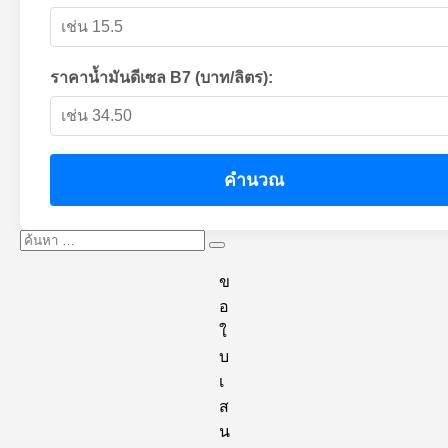
ราคาน้ำมันดีเซล B7 (บาท/ลิตร):
คำนวณ
ค้นหา:
ค้นหา
ข
อ
ใ
บ
เ
ส
น