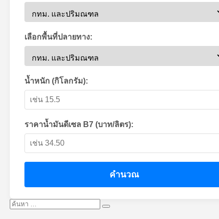
เลือกพื้นที่ปลายทาง:
น้ำหนัก (กิโลกรัม):
ราคาน้ำมันดีเซล B7 (บาท/ลิตร):
คำนวณ
ค้นหา:
ค้นหา