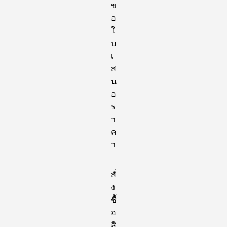
ข
อ
ใ
บ
เ
ส
น
อ
ร
า
ค
า
สั่
ง
ชื้
อ
สิ