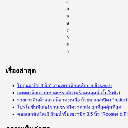
เ
ส
น
อ
ร
า
ค
า
เรื่องล่าสุด
โถตุ๋นฝาปิด 4 นิ้ว” งานเซรามิกเคลือบ 6 สีวนขอบ
แคตตาล็อกจานชามเซรามิก (พร้อมหลุมน้ำจิ้มในตัว)
รายการสินค้าและสต็อกคงเหลือ ถ้วยชามฝาปิด (Product 
โปรโมชั่นพิเศษ! จานเซรามิคราคาส่ง ถูกที่สุดคุ้มที่สุด
คอลเลกชันใหม่! ถ้วยน้ำจิ้มเซรามิก 3.5 นิ้ว “Rooster & Fl