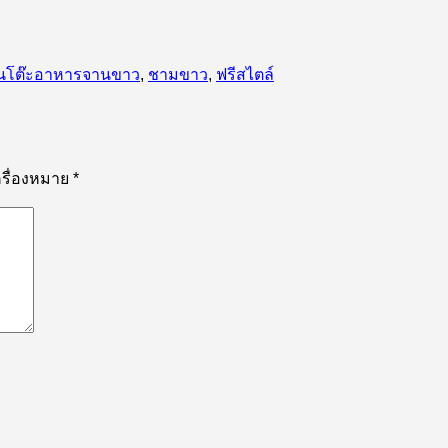
ป้าย
กำกับ
นโต๊ะอาหาร
จานขาว
,
ชามขาว
,
ฟรีสไตล์
ครื่องหมาย
*