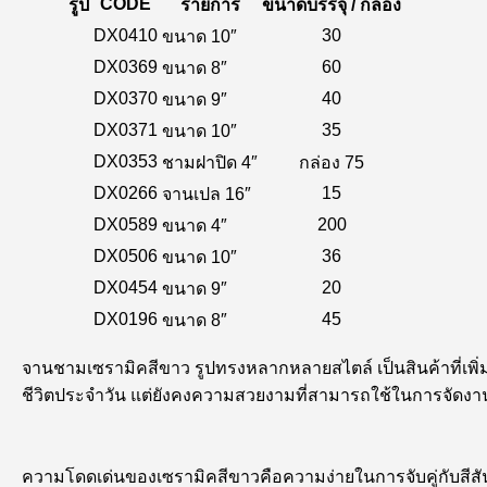
CODE
รูป
รายการ
ขนาดบรรจุ / กล่อง
DX0410
30
ขนาด 10″
DX0369
60
ขนาด 8″
DX0370
40
ขนาด 9″
DX0371
35
ขนาด 10″
DX0353
ชามฝาปิด 4″
กล่อง 75
DX0266
15
จานเปล 16″
DX0589
200
ขนาด 4″
DX0506
36
ขนาด 10″
DX0454
20
ขนาด 9″
DX0196
45
ขนาด 8″
จานชามเซรามิคสีขาว รูปทรงหลากหลายสไตล์ เป็นสินค้าที่เพิ่
ชีวิตประจำวัน แต่ยังคงความสวยงามที่สามารถใช้ในการจัดงาน
ความโดดเด่นของเซรามิคสีขาวคือความง่ายในการจับคู่กับสีสันข