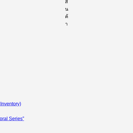
สิ
น
ค้
า
Inventory)
oral Series”