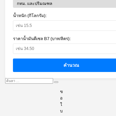
น้ำหนัก (กิโลกรัม):
ราคาน้ำมันดีเซล B7 (บาท/ลิตร):
คำนวณ
ค้นหา:
ค้นหา
ข
อ
ใ
บ