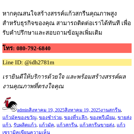
หากคุณสนใจสร้างสรรค์แก้วสกรีนคุณภาพสูง
สำหรับธุรกิจของคุณ สามารถติดต่อเราได้ทันที เพื่อ
รับคำปรึกษาและสอบถามข้อมูลเพิ่มเติม
โทร: 080-792-6840
Line ID: @idh2781m
เรายินดีให้บริการด้วยใจ และพร้อมสร้างสรรค์ผล
งานคุณภาพที่ตรงใจคุณ
ผู้
เขียน
หมวด
เขียน
เมื่อ
หมู่
admin
สิงหาคม 19, 2025
สิงหาคม 19, 2025
งานสกรีน
,
ป้าย
แก้วมัค
ของขวัญ
,
ของชำร่วย
,
ของที่ระลึก
,
ของพรีเมียม
,
ขายส่ง
กำกับ
แก้ว
,
รับผลิตแก้ว
,
แก้วมัค
,
แก้วสกรีน
,
แก้วสกรีนขายส่ง
,
แก้ว
บน
เซรามิค
เขียนความเห็น