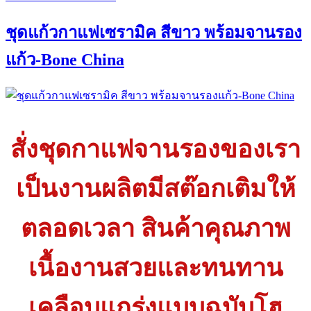
รับ
ชุดแก้วกาแฟเซรามิค สีขาว พร้อมจานรอง
ผลิต
แก้ว
แก้ว-Bone China
สกรีน
คุณภาพ
สูง
สวย
ทนทาน
สั่งชุดกาแฟจานรองของเรา
ไม่
หลุด
เป็นงานผลิตมีสต๊อกเติมให้
ลอก
ด้วย
ตลอดเวลา สินค้าคุณภาพ
เทคนิค
เข้า
เตา
เนื้องานสวยและทนทาน
เซรามิค
เคลือบแกร่งแบบฉบับโฮ