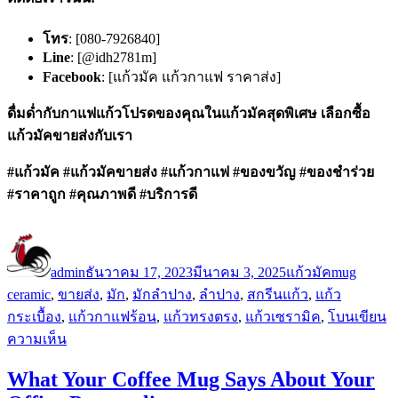
โทร
: [080-7926840]
Line
: [@idh2781m]
Facebook
: [แก้วมัค แก้วกาแฟ ราคาส่ง]
ดื่มด่ำกับกาแฟแก้วโปรดของคุณในแก้วมัคสุดพิเศษ เลือกซื้อ
แก้วมัคขายส่งกับเรา
#แก้วมัค #แก้วมัคขายส่ง #แก้วกาแฟ #ของขวัญ #ของชำร่วย
#ราคาถูก #คุณภาพดี #บริการดี
ผู้
เขียน
หมวด
ป้าย
เขียน
เมื่อ
หมู่
กำกับ
admin
ธันวาคม 17, 2023
มีนาคม 3, 2025
แก้วมัค
mug
ceramic
,
ขายส่ง
,
มัก
,
มักลำปาง
,
ลำปาง
,
สกรีนแก้ว
,
แก้ว
กระเบื้อง
,
แก้วกาแฟร้อน
,
แก้วทรงตรง
,
แก้วเซรามิค
,
โบน
เขียน
บน
ความเห็น
all
mugs
What Your Coffee Mug Says About Your
ceramic