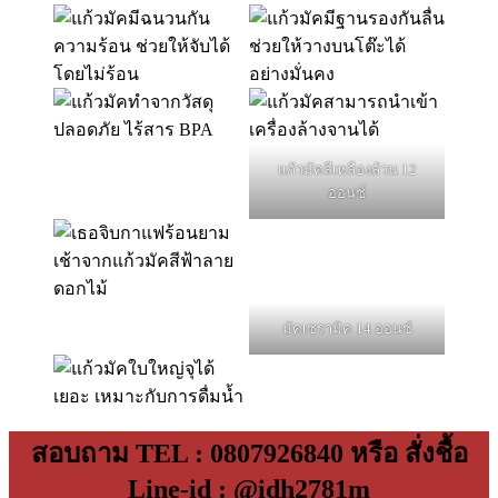
แก้วมัคสีเหลืองล้วน 12
ออนซ์
มัคเซรามิค 14 ออนซ์
สอบถาม TEL : 0807926840 หรือ สั่งชื้อ
Line-id : @idh2781m