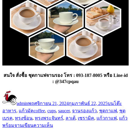
สนใจ สั่งชื้อ ชุดกาแฟจานรอง โทร : 093-187-8005 หรือ Line-id
: @347cpqau
ผู้
เขียน
หมวด
เขียน
เมื่อ
หมู่
admin
พฤศจิกายน 21, 2024
กุมภาพันธ์ 22, 2025
บนโต๊ะ
ป้าย
อาหาร
,
แก้วมัค
coffee
,
cups
,
saucer
,
จานรองแก้ว
,
ชุดกาแฟ
,
ชุด
กำกับ
เบรค
,
ทรงซ้อน
,
ทรงพระจันทร์
,
ลาเต้
,
เซรามิค
,
แก้วกาแฟ
,
แก้ว
บน
พร้อมจาน
เขียนความเห็น