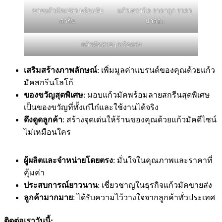
ขายแก้วมัคเปล่า พร้อมรับ
แก้วเซรามิค ราคาถูก ราคา
สกรีน
น่าลอง
แก้วมัคสวยๆ พร้อมส่ง
เสริมสร้างภาพลักษณ์
: เพิ่มมูลค่าแบรนด์ของคุณด้วยแก้ว
มัคสกรีนโลโก้
ของขวัญสุดพิเศษ
: มอบแก้วมัคพร้อมลายสกรีนสุดพิเศษ
เป็นของขวัญที่ทั้งเก๋ไก๋และใช้งานได้จริง
ดึงดูดลูกค้า
: สร้างจุดเด่นให้ร้านของคุณด้วยแก้วมัคดีไซน์
ไม่เหมือนใคร
ผู้ผลิตและจำหน่ายโดยตรง
: มั่นใจในคุณภาพและราคาที่
คุ้มค่า
ประสบการณ์ยาวนาน
: เชี่ยวชาญในธุรกิจแก้วมัคขายส่ง
ลูกค้ามากมาย
: ได้รับความไว้วางใจจากลูกค้าทั่วประเทศ
ติดต่อเราวันนี้
: