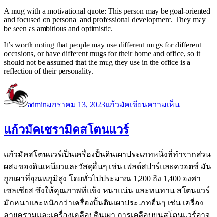
A mug with a motivational quote: This person may be goal-oriented
and focused on personal and professional development. They may
be seen as ambitious and optimistic.
It’s worth noting that people may use different mugs for different
occasions, or have different mugs for their home and office, so it
should not be assumed that the mug they use in the office is a
reflection of their personality.
ผู้
เขียน
หมวด
บน
What
เขียน
เมื่อ
หมู่
admin
มกราคม 13, 2023
แก้วมัค
เขียนความเห็น
Your
Coffee
Mug
แก้วมัคเซรามิคสโตนแวร์
Says
About
Your
แก้วมัคสโตนแวร์เป็นเครื่องปั้นดินเผาประเภทหนึ่งที่ทำจากส่วน
Office
ผสมของดินเหนียวและวัสดุอื่นๆ เช่น เฟลด์สปาร์และควอตซ์ มัน
Personality
ถูกเผาที่อุณหภูมิสูง โดยทั่วไปประมาณ 1,200 ถึง 1,400 องศา
เซลเซียส ซึ่งให้คุณภาพที่แข็ง หนาแน่น และทนทาน สโตนแวร์
มักหนาและหนักกว่าเครื่องปั้นดินเผาประเภทอื่นๆ เช่น เครื่อง
ลายครามและเครื่องเคลือบดินเผา การเคลือบบนสโตนแวร์อาจ