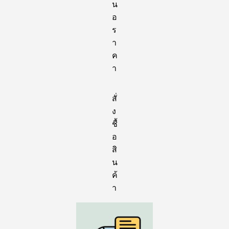
น
อ
ร
า
ค
า
สั่
ง
ชื้
อ
สิ
น
ค้
า