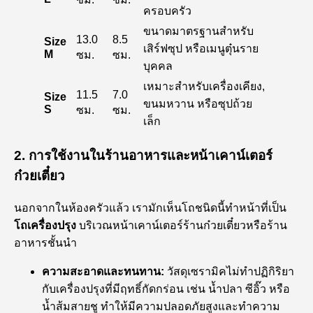
ครอบครัว
ขนาดมาตรฐานสำหรับ
13.0
8.5
Size
เสิร์ฟซุป หรือเมนูตุ๋นราย
M
ซม.
ซม.
บุคคล
เหมาะสำหรับเครื่องเคียง,
11.5
7.0
Size
ขนมหวาน หรือซุปถ้วย
S
ซม.
ซม.
เล็ก
2. การใช้งานในร้านอาหารและหน้าเคาน์เตอร์
ก๋วยเตี๋ยว
นอกจากในห้องครัวแล้ว เรามักเห็นโถชนิดนี้ทำหน้าที่เป็น
โถเครื่องปรุง
บริเวณหน้าเคาน์เตอร์ร้านก๋วยเตี๋ยวหรือร้าน
อาหารชั้นนำ
ความสะอาดและทนทาน:
วัสดุเซรามิคไม่ทำปฏิกิริยา
กับเครื่องปรุงที่มีฤทธิ์กัดกร่อน เช่น น้ำปลา ซีอิ๊ว หรือ
น้ำส้มสายชู ทำให้มีความปลอดภัยสูงและทำความ