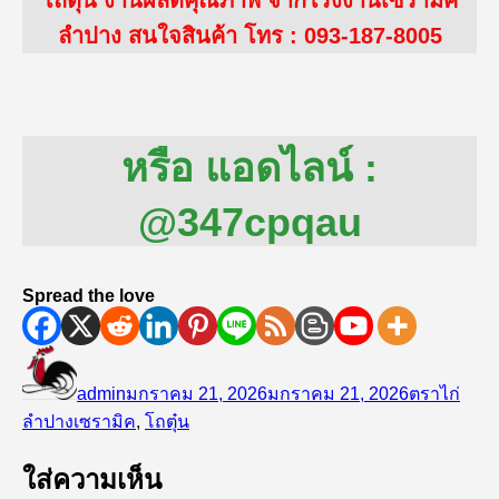
โถตุ๋น งานผลิตคุณภาพ จากโรงงานเซรามิค
ลำปาง สนใจสินค้า โทร : 093-187-8005
หรือ แอดไลน์ :
@347cpqau
Spread the love
ผู้
เขียน
หมวด
เขียน
เมื่อ
หมู่
admin
มกราคม 21, 2026
มกราคม 21, 2026
ตราไก่
ป้าย
ลำปาง
เซรามิค
,
โถตุ๋น
กำกับ
ใส่ความเห็น