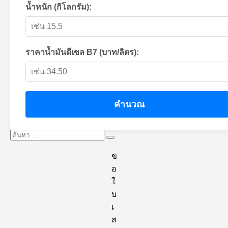
น้ำหนัก (กิโลกรัม):
ราคาน้ำมันดีเซล B7 (บาท/ลิตร):
คำนวณ
ค้นหา:
ค้นหา
ข
อ
ใ
บ
เ
ส