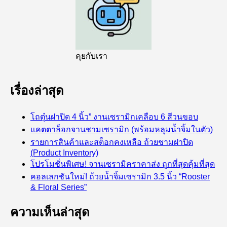
คุยกับเรา
เรื่องล่าสุด
โถตุ๋นฝาปิด 4 นิ้ว” งานเซรามิกเคลือบ 6 สีวนขอบ
แคตตาล็อกจานชามเซรามิก (พร้อมหลุมน้ำจิ้มในตัว)
รายการสินค้าและสต็อกคงเหลือ ถ้วยชามฝาปิด
(Product Inventory)
โปรโมชั่นพิเศษ! จานเซรามิคราคาส่ง ถูกที่สุดคุ้มที่สุด
คอลเลกชันใหม่! ถ้วยน้ำจิ้มเซรามิก 3.5 นิ้ว “Rooster
& Floral Series”
ความเห็นล่าสุด