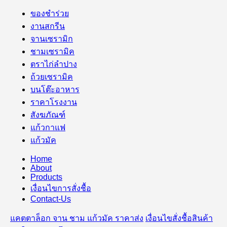
ของชำร่วย
งานสกรีน
จานเซรามิก
ชามเซรามิค
ตราไก่ลำปาง
ถ้วยเซรามิค
บนโต๊ะอาหาร
ราคาโรงงาน
สังฆภัณฑ์
แก้วกาแฟ
แก้วมัค
Home
About
Products
เงื่อนไขการสั่งชื้อ
Contact-Us
แคตตาล็อก จาน ชาม แก้วมัค ราคาส่ง
เงื่อนไขสั่งชื้อสินค้า