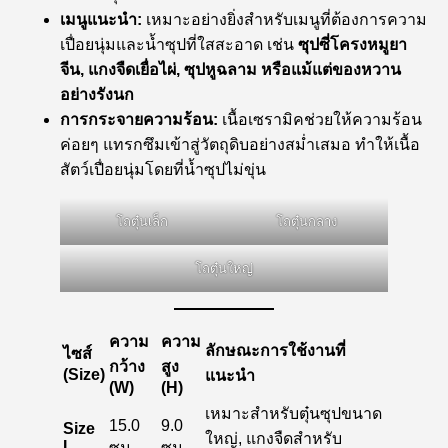
เมนูแนะนำ:
เหมาะอย่างยิ่งสำหรับเมนูที่ต้องการความ
เปื่อยนุ่มและน้ำซุปที่ใสสะอาด เช่น
ซุปซี่โครงหมูยา
จีน, แกงจืดเยื่อไผ่, ซุปหูฉลาม หรือแม้แต่ของหวาน
อย่างรังนก
การกระจายความร้อน:
เนื้อเซรามิคช่วยให้ความร้อน
ค่อยๆ แทรกซึมเข้าสู่วัตถุดิบอย่างสม่ำเสมอ ทำให้เนื้อ
สัตว์เปื่อยนุ่มโดยที่น้ำซุปไม่ขุ่น
โถตุ๋นเล็ก
โถตุ๋นกลาง
โถตุ๋นใหญ่
ความ
ความ
ลักษณะการใช้งานที่
ไซส์
กว้าง
สูง
(Size)
แนะนำ
(W)
(H)
เหมาะสำหรับตุ๋นซุปขนาด
15.0
9.0
Size
ใหญ่, แกงจืดสำหรับ
L
ซม.
ซม.