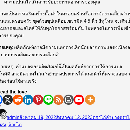
ความเป็นสไตล์ในการรับประทานอาหารของคุณ
ว่าจะเป็นการเสริมสร้างมื้อค่ำในครอบครัวหรือการจัดงานเลี้ยงสำห
่อนและครอบครัว ชุดถ้วยซุปเคลือบเซรามิค 4.5 นิ้ว สีทูโทน จะเติมเ
มอร่อยและสไตล์ให้กับทุกโอกาสพร้อมกัน ไม่พลาดในการเพิ่มเข้าส
คารของคุณ!
ยเหตุ:
ผลิตภัณฑ์อาจมีความแตกต่างเล็กน้อยจากภาพแสดงเนื่อง
บวนการผลิตและการเคลือบสี
ายเหตุ: คำแปลของผลิตภัณฑ์นี้เป็นผลลัพธ์จากการใช้การแปล
โนมัติ อาจมีความไม่แม่นยำบางประการได้ แนะนำให้ตรวจสอบค
ต้องก่อนใช้งานจริง
ead the love
ผู้
เขียน
หมวด
ป้าย
เขียน
เมื่อ
หมู่
กำกั
admin
สิงหาคม 19, 2022
สิงหาคม 12, 2023
ตราไก่ลำปาง
ตราไ
ส่ง
,
ถ้วยไก่