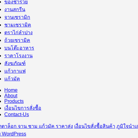
ของชำร่วย
งานสกรีน
จานเซรามิก
ชามเซรามิค
ตราไก่ลำปาง
ถ้วยเซรามิค
บนโต๊ะอาหาร
ราคาโรงงาน
สังฆภัณฑ์
แก้วกาแฟ
แก้วมัค
Home
About
Products
เงื่อนไขการสั่งชื้อ
Contact-Us
ตาล็อก จาน ชาม แก้วมัค ราคาส่ง
เงื่อนไขสั่งชื้อสินค้า
ภูมิใจนำ
 WordPress