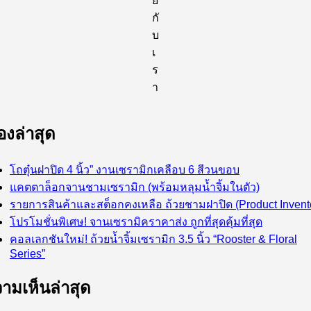
ย
กั
บ
เ
ร
า
ื่องล่าสุด
โถตุ๋นฝาปิด 4 นิ้ว” งานเซรามิกเคลือบ 6 สีวนขอบ
แคตตาล็อกจานชามเซรามิก (พร้อมหลุมน้ำจิ้มในตัว)
รายการสินค้าและสต็อกคงเหลือ ถ้วยชามฝาปิด (Product Invent
โปรโมชั่นพิเศษ! จานเซรามิคราคาส่ง ถูกที่สุดคุ้มที่สุด
คอลเลกชันใหม่! ถ้วยน้ำจิ้มเซรามิก 3.5 นิ้ว “Rooster & Floral
Series”
ามเห็นล่าสุด