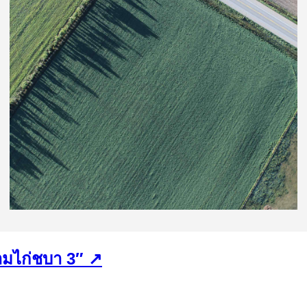
มไก่ชบา 3″ ↗