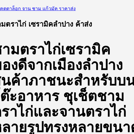
มตราไก่ เซรามิคลำปาง ค้าส่ง
ามตราไก่เซรามิค
องดีจากเมืองลำปาง
ินค้าภาชนะสำหรับบ
ต๊ะอาหาร ชุเช็ตชาม
ราไก่และจานตราไก่
หลายรูปทรงหลายขนา