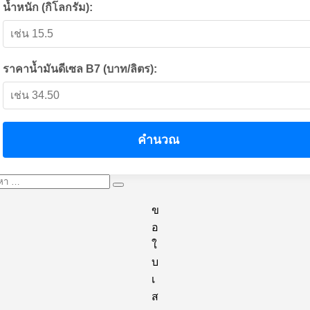
น้ำหนัก (กิโลกรัม):
ราคาน้ำมันดีเซล B7 (บาท/ลิตร):
คำนวณ
หา:
ค้นหา
ข
อ
ใ
บ
เ
ส