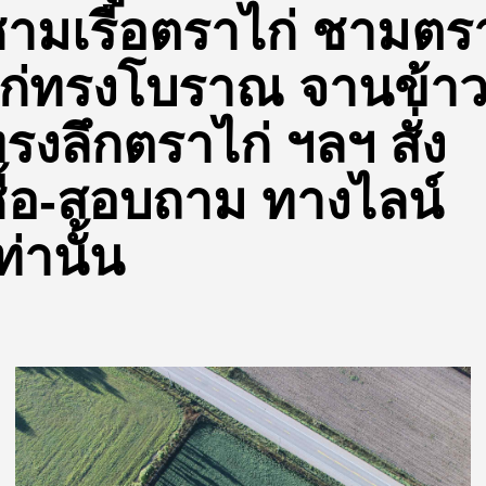
ามเรือตราไก่ ชามตร
ก่ทรงโบราณ จานข้า
รงลึกตราไก่ ฯลฯ สั่ง
ื้อ-สอบถาม ทางไลน์
ท่านั้น