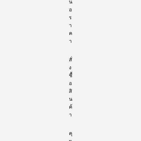
น
อ
ร
า
ค
า
สั่
ง
ชื้
อ
สิ
น
ค้
า
คุ