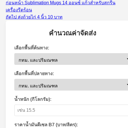
เรื่อง
ก่อนหน้า
Sublimation Mugs 14 ออนซ์ แก้วสำหรับสกรีน
แนะแนว
ก่อน
เครื่องรีดร้อน
เรื่อง
เรื่อง
หน้า:
ถัดไป
ส่งถ้วยไก่ 4 นิ้ว 10 บาท
ต่อ
ไป:
คำนวณค่าจัดส่ง
เลือกพื้นที่ต้นทาง:
เลือกพื้นที่ปลายทาง:
น้ำหนัก (กิโลกรัม):
ราคาน้ำมันดีเซล B7 (บาท/ลิตร):