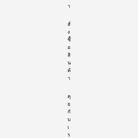
า
สั่
ง
ชื้
อ
สิ
น
ค้
า
คุ
ย
กั
บ
เ
ร