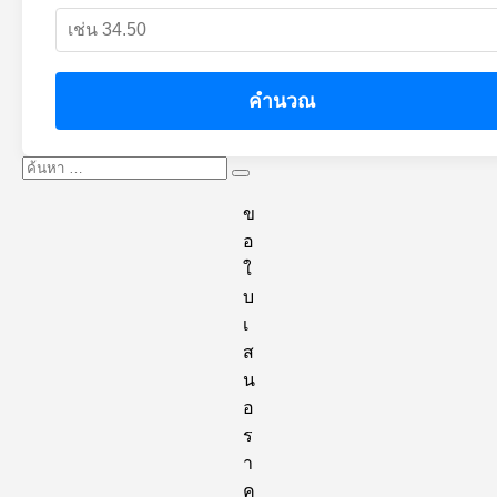
คำนวณ
ค้นหา:
ค้นหา
ข
อ
ใ
บ
เ
ส
น
อ
ร
า
ค