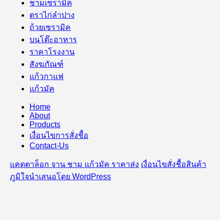
ชามเซรามิค
ตราไก่ลำปาง
ถ้วยเซรามิค
บนโต๊ะอาหาร
ราคาโรงงาน
สังฆภัณฑ์
แก้วกาแฟ
แก้วมัค
Home
About
Products
เงื่อนไขการสั่งชื้อ
Contact-Us
แคตตาล็อก จาน ชาม แก้วมัค ราคาส่ง
เงื่อนไขสั่งชื้อสินค้า
ภูมิใจนำเสนอโดย WordPress