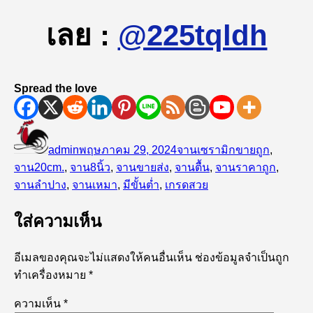
เลย :
@225tqldh
Spread the love
ผู้
เขียน
หมวด
ป้าย
เขียน
เมื่อ
หมู่
กำกับ
admin
พฤษภาคม 29, 2024
จานเซรามิก
ขายถูก
,
จาน20cm.
,
จาน8นิ้ว
,
จานขายส่ง
,
จานตื้น
,
จานราคาถูก
,
จานลำปาง
,
จานเหมา
,
มีขั้นต่ำ
,
เกรดสวย
ใส่ความเห็น
อีเมลของคุณจะไม่แสดงให้คนอื่นเห็น
ช่องข้อมูลจำเป็นถูก
ทำเครื่องหมาย
*
ความเห็น
*