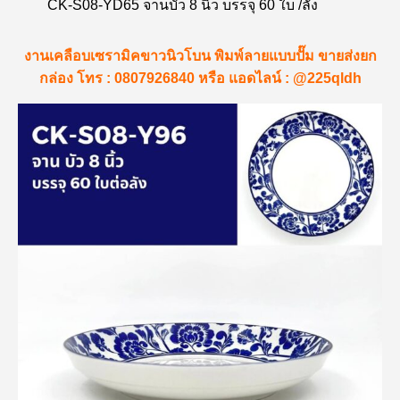
CK-S08-YD65 จานบัว 8 นิ้ว บรรจุ 60 ใบ /ลัง
งานเคลือบเซรามิคขาวนิวโบน พิมพ์ลายแบบปั๊ม ขายส่งยก
กล่อง โทร : 0807926840 หรือ แอดไลน์ : @225qldh