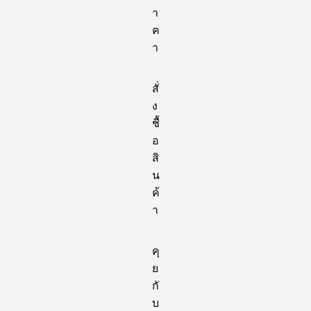
า
ค
า
สั่
ง
ชื้
อ
สิ
น
ค้
า
คุ
ย
กั
บ