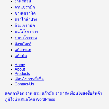
งานสกรีน
จานเซรามิก
ชามเซรามิค
ตราไก่ลำปาง
ถ้วยเซรามิค
บนโต๊ะอาหาร
ราคาโรงงาน
สังฆภัณฑ์
แก้วกาแฟ
แก้วมัค
Home
About
Products
เงื่อนไขการสั่งชื้อ
Contact-Us
แคตตาล็อก จาน ชาม แก้วมัค ราคาส่ง
เงื่อนไขสั่งชื้อสินค้า
ภูมิใจนำเสนอโดย WordPress