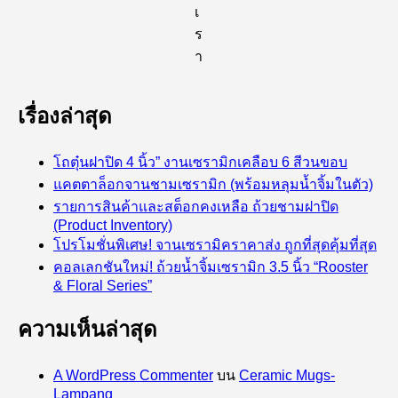
เ
ร
า
เรื่องล่าสุด
โถตุ๋นฝาปิด 4 นิ้ว” งานเซรามิกเคลือบ 6 สีวนขอบ
แคตตาล็อกจานชามเซรามิก (พร้อมหลุมน้ำจิ้มในตัว)
รายการสินค้าและสต็อกคงเหลือ ถ้วยชามฝาปิด
(Product Inventory)
โปรโมชั่นพิเศษ! จานเซรามิคราคาส่ง ถูกที่สุดคุ้มที่สุด
คอลเลกชันใหม่! ถ้วยน้ำจิ้มเซรามิก 3.5 นิ้ว “Rooster
& Floral Series”
ความเห็นล่าสุด
A WordPress Commenter
บน
Ceramic Mugs-
Lampang