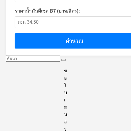
ราคาน้ำมันดีเซล B7 (บาท/ลิตร):
คำนวณ
ค้นหา:
ค้นหา
ข
อ
ใ
บ
เ
ส
น
อ
ร