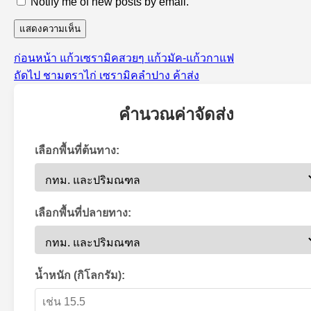
Notify me of new posts by email.
เรื่อง
ก่อนหน้า
แก้วเซรามิคสวยๆ แก้วมัค-แก้วกาแฟ
แนะแนว
เรื่อง
ก่อน
ถัดไป
ชามตราไก่ เซรามิคลำปาง ค้าส่ง
เรื่อง
ต่อ
หน้า:
ไป:
คำนวณค่าจัดส่ง
เลือกพื้นที่ต้นทาง:
เลือกพื้นที่ปลายทาง:
น้ำหนัก (กิโลกรัม):