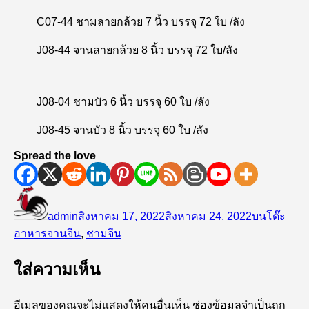
C07-44 ชามลายกล้วย 7 นิ้ว บรรจุ 72 ใบ /ลัง
J08-44 จานลายกล้วย 8 นิ้ว บรรจุ 72 ใบ/ลัง
J08-04 ชามบัว 6 นิ้ว บรรจุ 60 ใบ /ลัง
J08-45 จานบัว 8 นิ้ว บรรจุ 60 ใบ /ลัง
Spread the love
ผู้
เขียน
หมวด
เขียน
เมื่อ
หมู่
admin
สิงหาคม 17, 2022
สิงหาคม 24, 2022
บนโต๊ะ
ป้าย
อาหาร
จานจีน
,
ชามจีน
กำกับ
ใส่ความเห็น
อีเมลของคุณจะไม่แสดงให้คนอื่นเห็น
ช่องข้อมูลจำเป็นถูก