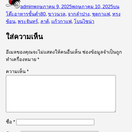
เขียน
เมื่อ
หมู่
admin
พฤษภาคม 9, 2025
พฤษภาคม 10, 2025
บน
ป้าย
โต๊ะอาหาร
ขั้นต่ำ80
,
ขาวนวล
,
จากลำปาง
,
ชุดกาแฟ
,
ทรง
กำกับ
ซ้อน
,
พระจันทร์
,
ลาต้
,
แก้วกาแฟ
,
โบนไซน่า
ใส่ความเห็น
อีเมลของคุณจะไม่แสดงให้คนอื่นเห็น
ช่องข้อมูลจำเป็นถูก
ทำเครื่องหมาย
*
ความเห็น
*
ชื่อ
*