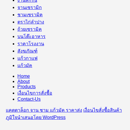
งานสกรีน
จานเซรามิก
ชามเซรามิค
ตราไก่ลำปาง
ถ้วยเซรามิค
บนโต๊ะอาหาร
ราคาโรงงาน
สังฆภัณฑ์
แก้วกาแฟ
แก้วมัค
Home
About
Products
เงื่อนไขการสั่งชื้อ
Contact-Us
แคตตาล็อก จาน ชาม แก้วมัค ราคาส่ง
เงื่อนไขสั่งชื้อสินค้า
ภูมิใจนำเสนอโดย WordPress