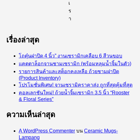
เ
ร
า
เรื่องล่าสุด
โถตุ๋นฝาปิด 4 นิ้ว” งานเซรามิกเคลือบ 6 สีวนขอบ
แคตตาล็อกจานชามเซรามิก (พร้อมหลุมน้ำจิ้มในตัว)
รายการสินค้าและสต็อกคงเหลือ ถ้วยชามฝาปิด
(Product Inventory)
โปรโมชั่นพิเศษ! จานเซรามิคราคาส่ง ถูกที่สุดคุ้มที่สุด
คอลเลกชันใหม่! ถ้วยน้ำจิ้มเซรามิก 3.5 นิ้ว “Rooster
& Floral Series”
ความเห็นล่าสุด
A WordPress Commenter
บน
Ceramic Mugs-
Lampang