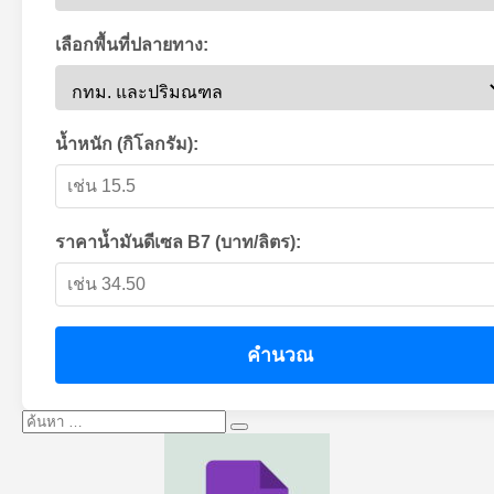
เลือกพื้นที่ปลายทาง:
น้ำหนัก (กิโลกรัม):
ราคาน้ำมันดีเซล B7 (บาท/ลิตร):
คำนวณ
ค้นหา:
ค้นหา