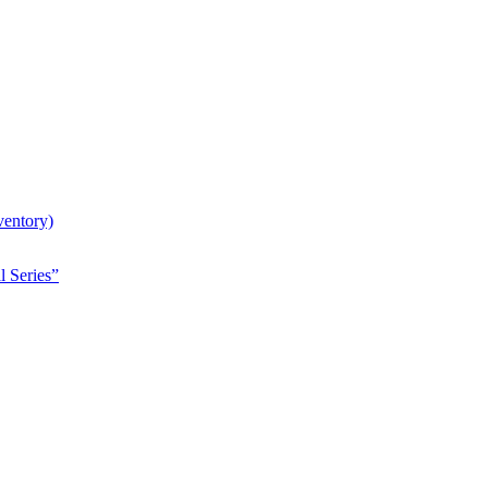
entory)
l Series”