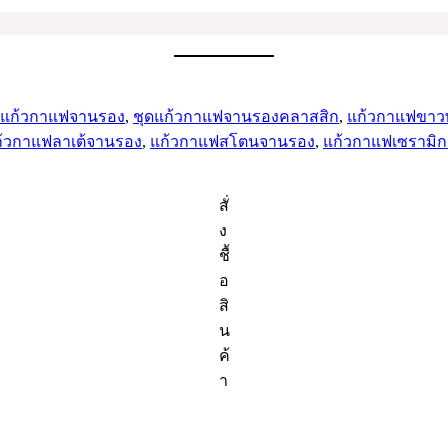
ย
กับ
ดแก้วกาแฟจานรอง
,
ชุดแก้วกาแฟจานรองคลาสสิก
,
แก้วกาแฟขาว
้วกาแฟลาเต้จานรอง
,
แก้วกาแฟสโตนจานรอง
,
แก้วกาแฟเซรามิ
สั่
ง
ชื้
อ
สิ
น
ค้
า