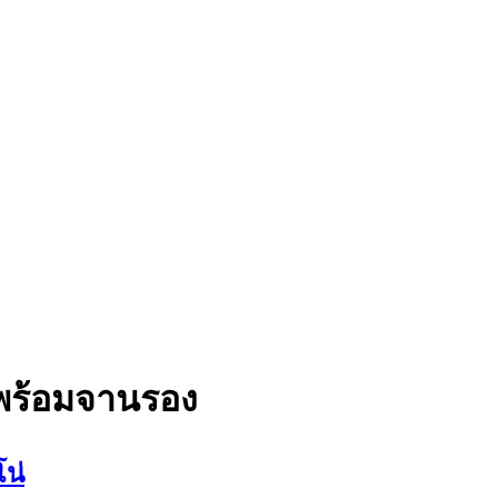
พร้อมจานรอง
น่