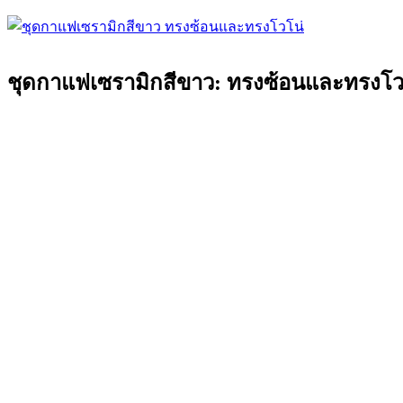
ชุดกาแฟเซรามิกสีขาว: ทรงซ้อนและทรงโวโน