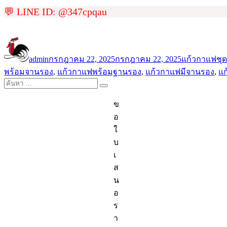
💬 LINE ID: @347cpqau
ผู้
เขียน
หมวด
ป้า
เขียน
เมื่อ
หมู่
กำ
admin
กรกฎาคม 22, 2025
กรกฎาคม 22, 2025
แก้วกาแฟ
ชุ
พร้อมจานรอง
,
แก้วกาแฟพร้อมฐานรอง
,
แก้วกาแฟมีจานรอง
,
แก
ค้นหา:
ค้นหา
ข
อ
ใ
บ
เ
ส
น
อ
ร
า