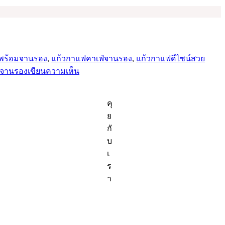
พร้อมจานรอง
,
แก้วกาแฟคาเฟ่จานรอง
,
แก้วกาแฟดีไซน์สวย
บน
กจานรอง
เขียนความเห็น
ชุด
กาแฟ
คุ
เซ
ย
รา
กั
มิ
บ
ก
เ
สี
ร
ขาว
า
ทรง
ซ้อน
และ
ทรง