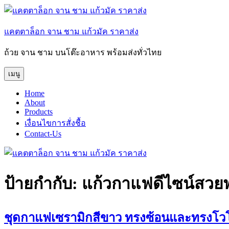
ข้าม
ไป
แคตตาล็อก จาน ชาม แก้วมัค ราคาส่ง
ยัง
บทความ
ถ้วย จาน ชาม บนโต๊ะอาหาร พร้อมส่งทั่วไทย
เมนู
Home
About
Products
เงื่อนไขการสั่งชื้อ
Contact-Us
ป้ายกำกับ:
แก้วกาแฟดีไซน์สวย
ชุดกาแฟเซรามิกสีขาว ทรงซ้อนและทรงโวโ