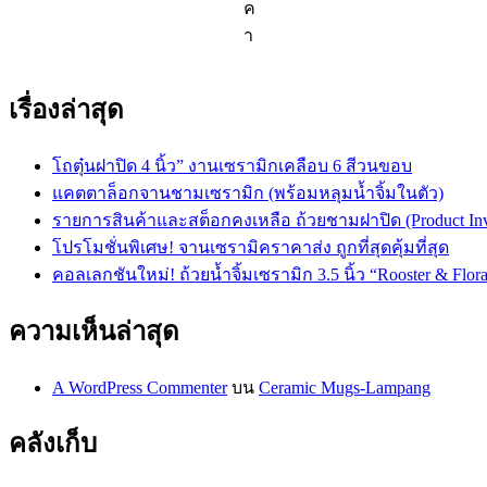
ค
า
เรื่องล่าสุด
โถตุ๋นฝาปิด 4 นิ้ว” งานเซรามิกเคลือบ 6 สีวนขอบ
แคตตาล็อกจานชามเซรามิก (พร้อมหลุมน้ำจิ้มในตัว)
รายการสินค้าและสต็อกคงเหลือ ถ้วยชามฝาปิด (Product Inv
โปรโมชั่นพิเศษ! จานเซรามิคราคาส่ง ถูกที่สุดคุ้มที่สุด
คอลเลกชันใหม่! ถ้วยน้ำจิ้มเซรามิก 3.5 นิ้ว “Rooster & Flora
ความเห็นล่าสุด
A WordPress Commenter
บน
Ceramic Mugs-Lampang
คลังเก็บ