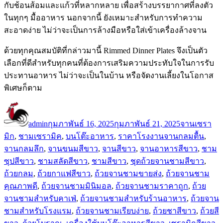
กับช้อนส้อมและแก้วที่หลากหลาย เพื่อสร้างบรรยากาศที่ลงตัว
ในทุกๆ มื้ออาหาร นอกจากนี้ ยังเหมาะสำหรับการทำความ
สะอาดง่าย ไม่ว่าจะเป็นการล้างมือหรือใส่เข้าเครื่องล้างจาน
ด้วยทุกคุณสมบัติที่กล่าวมานี้ Rimmed Dinner Plates จึงเป็นตัว
เลือกที่ดีสำหรับทุกคนที่ต้องการเสริมความประทับใจในการรับ
ประทานอาหาร ไม่ว่าจะเป็นในบ้าน หรือจัดงานเลี้ยงในโอกาส
พิเศษก็ตาม
ผู้
เขียน
หมวด
เขียน
เมื่อ
หมู่
admin
กุมภาพันธ์ 16, 2025
กุมภาพันธ์ 21, 2025
จานเซรา
ป้าย
มิก
,
ชามเซรามิค
,
บนโต๊ะอาหาร
,
ราคาโรงงาน
จานกลมตื้น
,
กำกับ
จานกลมลึก
,
จานขนมสีขาว
,
จานสีขาว
,
จานอาหารสีขาว
,
ชาม
ซุปสีขาว
,
ชามสลัดสีขาว
,
ชามสีขาว
,
ชุดถ้วยจานชามสีขาว
,
ถ้วยกลม
,
ถ้วยกาแฟสีขาว
,
ถ้วยจานชามขายส่ง
,
ถ้วยจานชาม
คุณภาพดี
,
ถ้วยจานชามมินิมอล
,
ถ้วยจานชามราคาถูก
,
ถ้วย
จานชามสำหรับคาเฟ่
,
ถ้วยจานชามสำหรับร้านอาหาร
,
ถ้วยจาน
ชามสำหรับโรงแรม
,
ถ้วยจานชามเรียบง่าย
,
ถ้วยชาสีขาว
,
ถ้วยสี