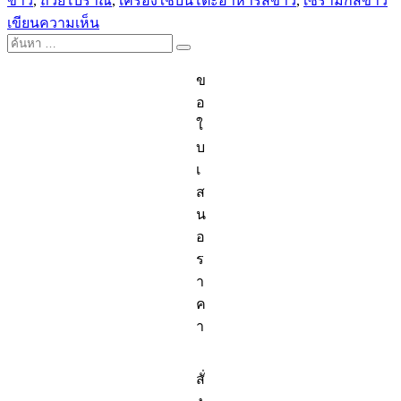
ขาว
,
ถ้วยโบราณ
,
เครื่องใช้บนโต๊ะอาหารสีขาว
,
เซรามิกสีขาว
บน
เขียนความเห็น
ค้นหา:
จาน
ค้นหา
กลม
ข
ตื้น
อ
จาน
ใ
กลม
บ
ลึก
เ
ชาม
ส
กลม
น
ชาม
อ
เกาหลี
ร
า
ค
า
สั่