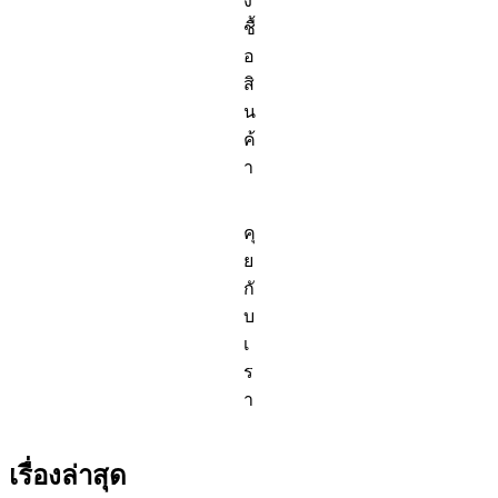
ง
ชื้
อ
สิ
น
ค้
า
คุ
ย
กั
บ
เ
ร
า
เรื่องล่าสุด