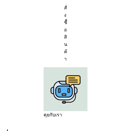
สั่
ง
ชื้
อ
สิ
น
ค้
า
คุยกับเรา