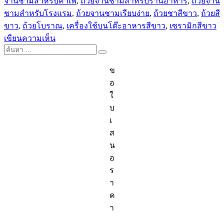
จานชามสำหรับคาเฟ่
,
ถ้วยจานชามสำหรับร้านอาหาร
,
ถ้วยจาน
ชามสำหรับโรงแรม
,
ถ้วยจานชามเรียบง่าย
,
ถ้วยชาสีขาว
,
ถ้วยสี
ขาว
,
ถ้วยโบราณ
,
เครื่องใช้บนโต๊ะอาหารสีขาว
,
เซรามิกสีขาว
บน
เขียนความเห็น
ค้นหา:
จาน
ค้นหา
กลม
ข
ตื้น
อ
จาน
ใ
กลม
บ
ลึก
เ
ชาม
ส
กลม
น
ชาม
อ
เกาหลี
ร
า
ค
า