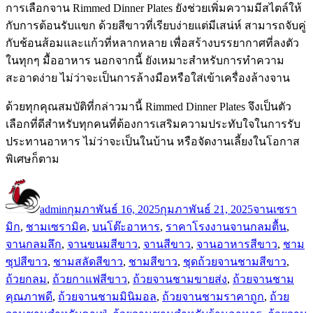
การเลือกจาน Rimmed Dinner Plates ยังช่วยเพิ่มความมีสไตล์ให้
กับการต้อนรับแขก ด้วยสีขาวที่เรียบง่ายแต่มีเสน่ห์ สามารถจับคู่
กับช้อนส้อมและแก้วที่หลากหลาย เพื่อสร้างบรรยากาศที่ลงตัว
ในทุกๆ มื้ออาหาร นอกจากนี้ ยังเหมาะสำหรับการทำความ
สะอาดง่าย ไม่ว่าจะเป็นการล้างมือหรือใส่เข้าเครื่องล้างจาน
ด้วยทุกคุณสมบัติที่กล่าวมานี้ Rimmed Dinner Plates จึงเป็นตัว
เลือกที่ดีสำหรับทุกคนที่ต้องการเสริมความประทับใจในการรับ
ประทานอาหาร ไม่ว่าจะเป็นในบ้าน หรือจัดงานเลี้ยงในโอกาส
พิเศษก็ตาม
ผู้
เขียน
หมวด
เขียน
เมื่อ
หมู่
admin
กุมภาพันธ์ 16, 2025
กุมภาพันธ์ 21, 2025
จานเซรา
ป้าย
มิก
,
ชามเซรามิค
,
บนโต๊ะอาหาร
,
ราคาโรงงาน
จานกลมตื้น
,
กำกับ
จานกลมลึก
,
จานขนมสีขาว
,
จานสีขาว
,
จานอาหารสีขาว
,
ชาม
ซุปสีขาว
,
ชามสลัดสีขาว
,
ชามสีขาว
,
ชุดถ้วยจานชามสีขาว
,
ถ้วยกลม
,
ถ้วยกาแฟสีขาว
,
ถ้วยจานชามขายส่ง
,
ถ้วยจานชาม
คุณภาพดี
,
ถ้วยจานชามมินิมอล
,
ถ้วยจานชามราคาถูก
,
ถ้วย