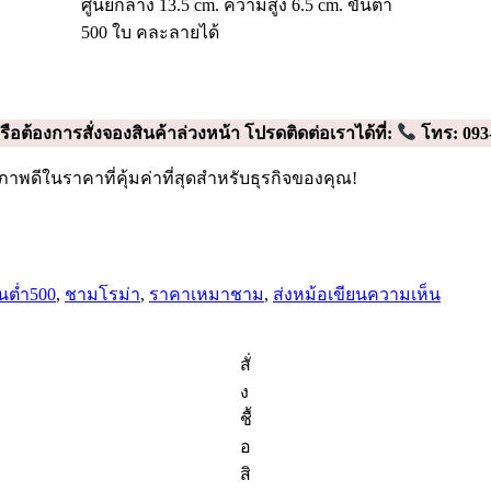
ศูนย์กลาง 13.5 cm. ความสูง 6.5 cm. ขั้นต่ำ
500 ใบ คละลายได้
รือต้องการสั่งจองสินค้าล่วงหน้า โปรดติดต่อเราได้ที่:
โทร: 093
ภาพดีในราคาที่คุ้มค่าที่สุดสำหรับธุรกิจของคุณ!
าย
บน
ำกับ
หม้อ
้นต่ำ500
,
ชามโรม่า
,
ราคาเหมาชาม
,
ส่งหม้อ
เขียนความเห็น
โรม่
า
สั่
5.3
นิ้ว
ง
(สี
ชื้
ขาว
อ
ขอบ
สิ