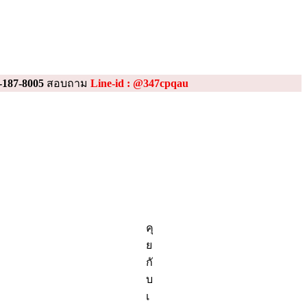
-187-8005
สอบถาม
Line-id : @347cpqau
คุ
ย
กั
บ
เ