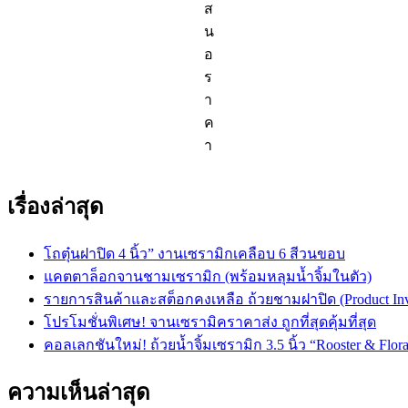
ส
น
อ
ร
า
ค
า
เรื่องล่าสุด
โถตุ๋นฝาปิด 4 นิ้ว” งานเซรามิกเคลือบ 6 สีวนขอบ
แคตตาล็อกจานชามเซรามิก (พร้อมหลุมน้ำจิ้มในตัว)
รายการสินค้าและสต็อกคงเหลือ ถ้วยชามฝาปิด (Product Inv
โปรโมชั่นพิเศษ! จานเซรามิคราคาส่ง ถูกที่สุดคุ้มที่สุด
คอลเลกชันใหม่! ถ้วยน้ำจิ้มเซรามิก 3.5 นิ้ว “Rooster & Flora
ความเห็นล่าสุด