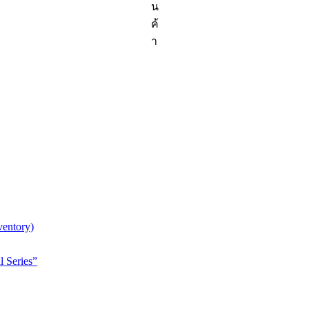
ส้ม)
น
–
ค้
ราคา
า
ส่ง
พิเศษ
entory)
l Series”