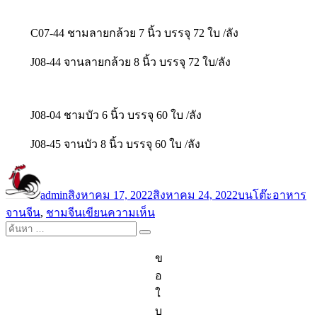
C07-44 ชามลายกล้วย 7 นิ้ว บรรจุ 72 ใบ /ลัง
J08-44 จานลายกล้วย 8 นิ้ว บรรจุ 72 ใบ/ลัง
J08-04 ชามบัว 6 นิ้ว บรรจุ 60 ใบ /ลัง
J08-45 จานบัว 8 นิ้ว บรรจุ 60 ใบ /ลัง
ผู้
เขียน
หมวด
ป้
เขียน
เมื่อ
หมู่
กำ
admin
สิงหาคม 17, 2022
สิงหาคม 24, 2022
บนโต๊ะอาหาร
บน
จานจีน
,
ชามจีน
เขียนความเห็น
ค้นหา:
จาน
ค้นหา
ชาม
ข
จาก
อ
จีน
ใ
ขายส่ง
บ