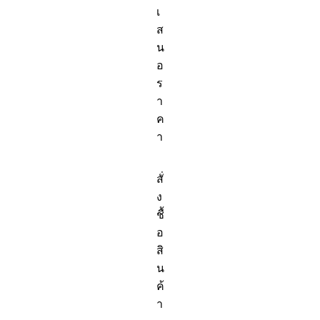
เ
ส
น
อ
ร
า
ค
า
สั่
ง
ชื้
อ
สิ
น
ค้
า