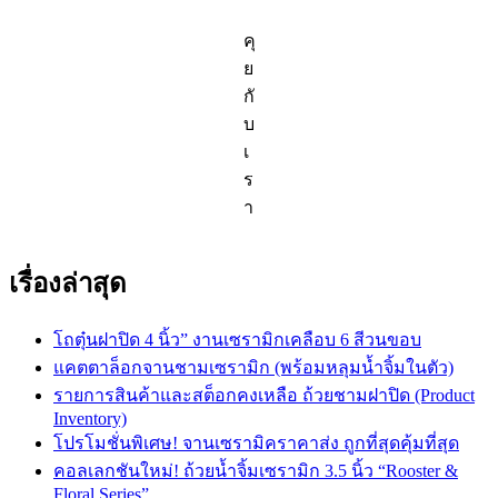
คุ
ย
กั
บ
เ
ร
า
เรื่องล่าสุด
โถตุ๋นฝาปิด 4 นิ้ว” งานเซรามิกเคลือบ 6 สีวนขอบ
แคตตาล็อกจานชามเซรามิก (พร้อมหลุมน้ำจิ้มในตัว)
รายการสินค้าและสต็อกคงเหลือ ถ้วยชามฝาปิด (Product
Inventory)
โปรโมชั่นพิเศษ! จานเซรามิคราคาส่ง ถูกที่สุดคุ้มที่สุด
คอลเลกชันใหม่! ถ้วยน้ำจิ้มเซรามิก 3.5 นิ้ว “Rooster &
Floral Series”