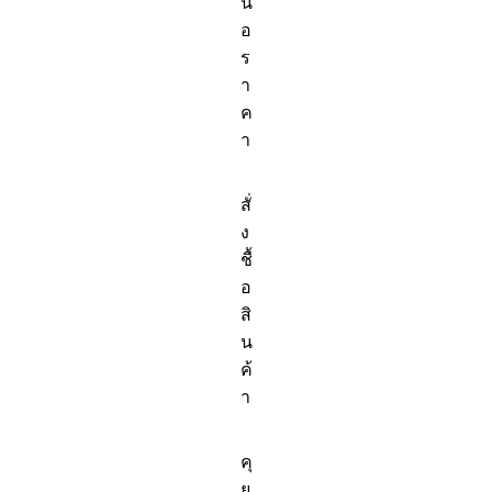
น
ขาว
อ
ดอกบัว
ร
16.5
cm.
า
ค
า
สั่
ง
ชื้
อ
สิ
น
ค้
า
คุ
ย