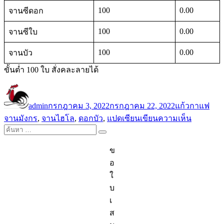
100
0.00
จานซีดอก
100
0.00
จานซีใบ
100
0.00
จานบัว
ขั้นต่ำ 100 ใบ สั่งคละลายได้
ผู้
เขียน
หมวด
ป้าย
เขียน
เมื่อ
หมู่
กำก
admin
กรกฎาคม 3, 2022
กรกฎาคม 22, 2022
แก้วกาแฟ
บน
จานมังกร
,
จานไฮโล
,
ดอกบัว
,
แปดเซียน
เขียนความเห็น
ค้นหา:
จาน
ค้นหา
ลาย
ข
มังกร
อ
แปด
ใ
เซียน
บ
ผัก
เ
ซีใบ
ส
จาน