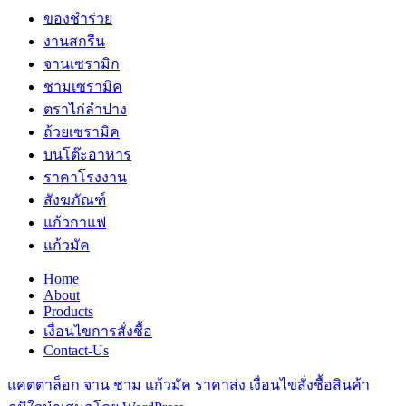
ของชำร่วย
งานสกรีน
จานเซรามิก
ชามเซรามิค
ตราไก่ลำปาง
ถ้วยเซรามิค
บนโต๊ะอาหาร
ราคาโรงงาน
สังฆภัณฑ์
แก้วกาแฟ
แก้วมัค
Home
About
Products
เงื่อนไขการสั่งชื้อ
Contact-Us
แคตตาล็อก จาน ชาม แก้วมัค ราคาส่ง
เงื่อนไขสั่งชื้อสินค้า