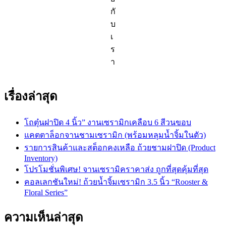
กั
บ
เ
ร
า
เรื่องล่าสุด
โถตุ๋นฝาปิด 4 นิ้ว” งานเซรามิกเคลือบ 6 สีวนขอบ
แคตตาล็อกจานชามเซรามิก (พร้อมหลุมน้ำจิ้มในตัว)
รายการสินค้าและสต็อกคงเหลือ ถ้วยชามฝาปิด (Product
Inventory)
โปรโมชั่นพิเศษ! จานเซรามิคราคาส่ง ถูกที่สุดคุ้มที่สุด
คอลเลกชันใหม่! ถ้วยน้ำจิ้มเซรามิก 3.5 นิ้ว “Rooster &
Floral Series”
ความเห็นล่าสุด