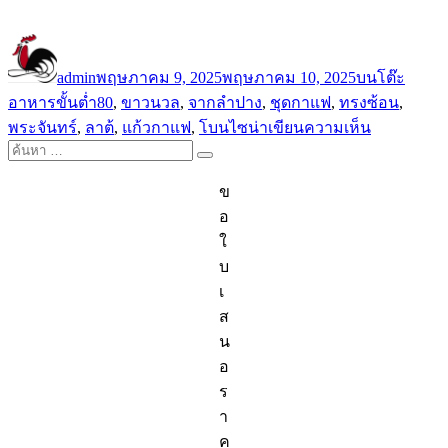
ผู้
เขียน
หมวด
เขียน
เมื่อ
หมู่
admin
พฤษภาคม 9, 2025
พฤษภาคม 10, 2025
บนโต๊ะ
ป้าย
อาหาร
ขั้นต่ำ80
,
ขาวนวล
,
จากลำปาง
,
ชุดกาแฟ
,
ทรงซ้อน
,
กำกับ
บน
พระจันทร์
,
ลาต้
,
แก้วกาแฟ
,
โบนไซน่า
เขียนความเห็น
ค้นหา:
คอฟ
ค้นหา
ฟี่
ข
คัพ
อ
และ
ใ
จาน
บ
รอง
เ
แก้ว
ส
ทรง
น
ซ้อน
อ
ทรง
ร
พระจันทร์
า
ค