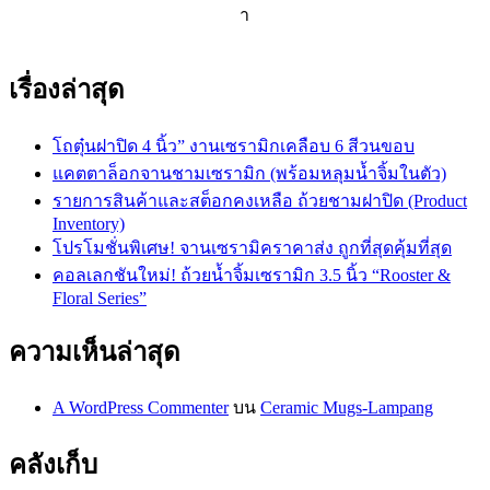
า
เรื่องล่าสุด
โถตุ๋นฝาปิด 4 นิ้ว” งานเซรามิกเคลือบ 6 สีวนขอบ
แคตตาล็อกจานชามเซรามิก (พร้อมหลุมน้ำจิ้มในตัว)
รายการสินค้าและสต็อกคงเหลือ ถ้วยชามฝาปิด (Product
Inventory)
โปรโมชั่นพิเศษ! จานเซรามิคราคาส่ง ถูกที่สุดคุ้มที่สุด
คอลเลกชันใหม่! ถ้วยน้ำจิ้มเซรามิก 3.5 นิ้ว “Rooster &
Floral Series”
ความเห็นล่าสุด
A WordPress Commenter
บน
Ceramic Mugs-Lampang
คลังเก็บ