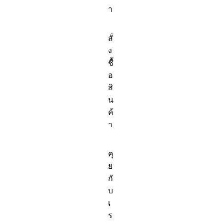
า
สั่
ง
ชื้
อ
สิ
น
ค้
า
คุ
ย
กั
บ
เ
ร