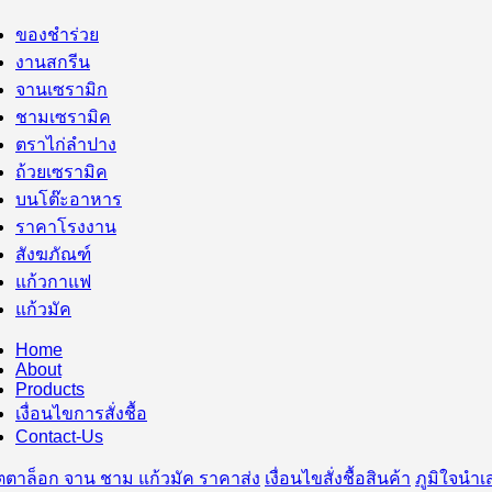
ของชำร่วย
งานสกรีน
จานเซรามิก
ชามเซรามิค
ตราไก่ลำปาง
ถ้วยเซรามิค
บนโต๊ะอาหาร
ราคาโรงงาน
สังฆภัณฑ์
แก้วกาแฟ
แก้วมัค
Home
About
Products
เงื่อนไขการสั่งชื้อ
Contact-Us
ตาล็อก จาน ชาม แก้วมัค ราคาส่ง
เงื่อนไขสั่งชื้อสินค้า
ภูมิใจนำ