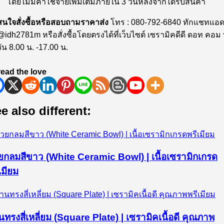
โดยไม่มีค่าใช้จ่ายเพิ่มเติมภายใน 3 วันหลังจากได้รับสินค้า
สนใจสั่งซื้อหรือสอบถามราคาส่ง
โทร : 080-792-6840 ทักแชทแอด
@idh2781m หรือสั่งซื้อโดยตรงได้ที่เว็บไซต์ เซรามิคดีดี ดอท คอม 
วัน 8.00 น. -17.00 น.
ead the love
e also different:
วยกลมสีขาว (White Ceramic Bowl) | เนื้อเซรามิกเกรด
เมียม
ทรงสี่เหลี่ยม (Square Plate) | เซรามิคเนื้อดี คุณภาพ