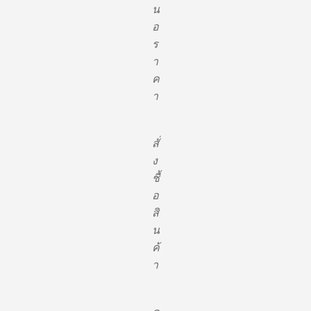
น
อ
ร
า
ค
า
สั่
ง
ชื้
อ
สิ
น
ค้
า