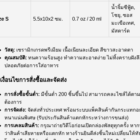
น้ำจิ้มซีฟู้ด,
โชยุ, ซอส
ze S
5.5x10x2 ซม.
0.7 oz / 20 ml
มะเขือเทศ,
มัสตาร์ด
วัสดุ:
เซรามิกเกรดพรีเมียม เนื้อเนียนละเอียด สีขาวสะอาดตา
คุณสมบัติ:
ทนความร้อนสูง ทำความสะอาดง่าย ไม่ทิ้งคราบฝังล
ปลอดภัยต่อการใส่อาหาร
เงื่อนไขการสั่งซื้อและจัดส่ง
การสั่งซื้อขั้นต่ำ:
มีขั้นต่ำ 200 ชิ้นขึ้นไป สามารถคละไซส์ได้ตา
ต้องการ
การจัดส่ง:
จัดส่งทั่วประเทศ พร้อมระบบแพ็คสินค้ากันกระแทกอย
หนาแน่นพิเศษ (รับประกันสินค้าแตกหักระหว่างการขนส่ง)
การเคลมสินค้า:
กรุณาถ่ายวิดีโอก่อนเปิดกล่องพัสดุทุกครั้ง หา
ว่าสินค้าเสียหายหรือแตกหัก ทางร้านยินดีส่งชิ้นใหม่เปลี่ยนให้ทั