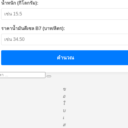
น้ำหนัก (กิโลกรัม):
ราคาน้ำมันดีเซล B7 (บาท/ลิตร):
คำนวณ
หา:
ค้นหา
ข
อ
ใ
บ
เ
ส