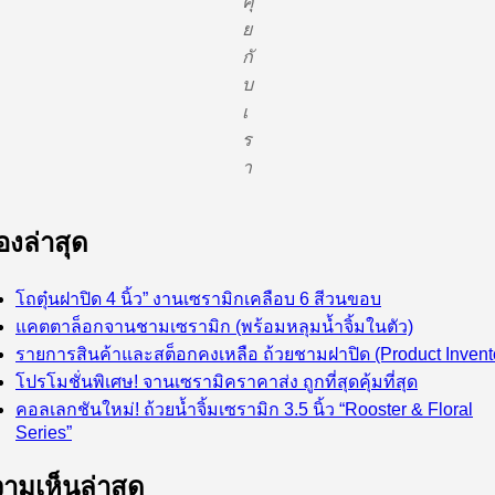
คุ
ย
กั
บ
เ
ร
า
ื่องล่าสุด
โถตุ๋นฝาปิด 4 นิ้ว” งานเซรามิกเคลือบ 6 สีวนขอบ
แคตตาล็อกจานชามเซรามิก (พร้อมหลุมน้ำจิ้มในตัว)
รายการสินค้าและสต็อกคงเหลือ ถ้วยชามฝาปิด (Product Invent
โปรโมชั่นพิเศษ! จานเซรามิคราคาส่ง ถูกที่สุดคุ้มที่สุด
คอลเลกชันใหม่! ถ้วยน้ำจิ้มเซรามิก 3.5 นิ้ว “Rooster & Floral
Series”
ามเห็นล่าสุด