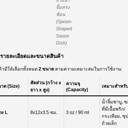
ถ้วยน้ำ
จิ้มทรง
ช้อน
(Spoon-
Shaped
Sauce
Dish)
รายละเอียดและขนาดสินค้า
ค้ามีให้เลือกทั้งหมด
2 ขนาด
ตามความเหมาะสมในการใช้งาน:
สัดส่วน (กว้าง x
ความจุ
าด (Size)
เหมาะสำหรั
(Capacity)
ยาว x สูง)
น้ำจิ้มชาบู, 
ที่มีเนื้อพริก/
ze L
8x12x3.5 ซม.
3 oz / 90 ml
กระเทียม, ซุ
ถ้วยเล็ก