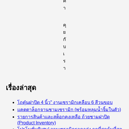
ค้
า
คุ
ย
กั
บ
เ
ร
า
เรื่องล่าสุด
โถตุ๋นฝาปิด 4 นิ้ว” งานเซรามิกเคลือบ 6 สีวนขอบ
แคตตาล็อกจานชามเซรามิก (พร้อมหลุมน้ำจิ้มในตัว)
รายการสินค้าและสต็อกคงเหลือ ถ้วยชามฝาปิด
(Product Inventory)