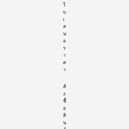
ใ
บ
เ
ส
น
อ
ร
า
ค
า
สั่
ง
ชื้
อ
สิ
น