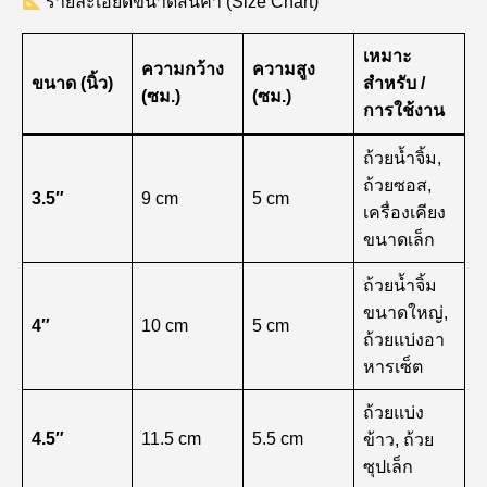
รายละเอียดขนาดสินค้า (Size Chart)
เหมาะ
ความกว้าง
ความสูง
ขนาด (นิ้ว)
สำหรับ /
(ซม.)
(ซม.)
การใช้งาน
ถ้วยน้ำจิ้ม,
ถ้วยซอส,
3.5″
9 cm
5 cm
เครื่องเคียง
ขนาดเล็ก
ถ้วยน้ำจิ้ม
ขนาดใหญ่,
4″
10 cm
5 cm
ถ้วยแบ่งอา
หารเซ็ต
ถ้วยแบ่ง
4.5″
11.5 cm
5.5 cm
ข้าว, ถ้วย
ซุปเล็ก