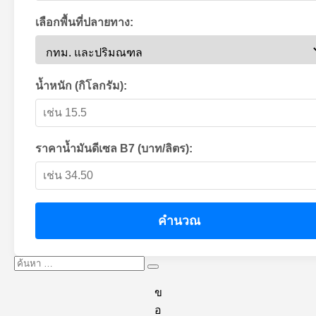
เลือกพื้นที่ปลายทาง:
น้ำหนัก (กิโลกรัม):
ราคาน้ำมันดีเซล B7 (บาท/ลิตร):
คำนวณ
ค้นหา:
ค้นหา
ข
อ