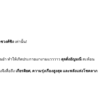
ที่สุด
คุ้ม
ที่สุด
ชวงศ์ชิง
เท่านั้น!
ม่นยำ ทำให้เกิดประกายเงางามแวววาว
ดุจดั่งอัญมณี
สะท้อน
จึงสื่อถึง
เกียรติยศ, ความรุ่งเรืองสูงสุด และพลังแห่งโชคลาภ