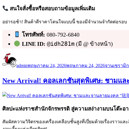
สนใจสั่งซื้อหรือสอบถามข้อมูลเพิ่มเติม
อย่ารอช้า! สินค้าดีราคาโดนใจแบบนี้ ของมีจำนวนจำกัดต่อรอบ
โทรศัพท์:
080-792-6840
@idh281m
LINE ID:
(มี @ ข้างหน้า)
ผู้
เขียน
หมวด
เขียน
เมื่อ
หมู่
admin
พฤษภาคม 24, 2026
พฤษภาคม 24, 2026
จานเซรามิก
New Arrival! คอลเลกชันสุดพิเศษ: ชาม
ศิลปะแห่งราชสำนักจักรพรรดิ สู่ความสง่างามบนโต๊ะ
สัมผัสความวิจิตรของเครื่องเคลือบชั้นสูงที่เปี่ยมด้วยเรื่องราวแล
งานเลี้ยงแห่งเกียรติยศ!