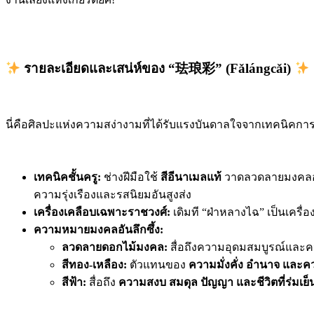
รายละเอียดและเสน่ห์ของ “珐琅彩” (Fǎlángcǎi)
นี่คือศิลปะแห่งความสง่างามที่ได้รับแรงบันดาลใจจากเทคนิคการล
เทคนิคชั้นครู:
ช่างฝีมือใช้
สีอีนาเมลแท้
วาดลวดลายมงคลอย่
ความรุ่งเรืองและรสนิยมอันสูงส่ง
เครื่องเคลือบเฉพาะราชวงศ์:
เดิมที “ฝ่าหลางไฉ” เป็นเครื่
ความหมายมงคลอันลึกซึ้ง:
ลวดลายดอกไม้มงคล:
สื่อถึงความอุดมสมบูรณ์และค
สีทอง-เหลือง:
ตัวแทนของ
ความมั่งคั่ง อำนาจ และคว
สีฟ้า:
สื่อถึง
ความสงบ สมดุล ปัญญา และชีวิตที่ร่มเย็