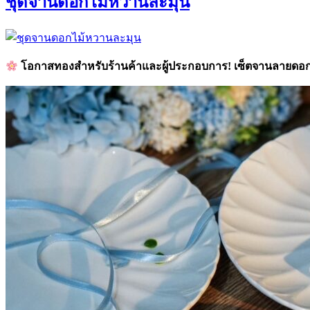
ชุดจานดอกไม้หวานละมุน
โอกาสทองสำหรับร้านค้าและผู้ประกอบการ! เซ็ตจานลายดอกไ