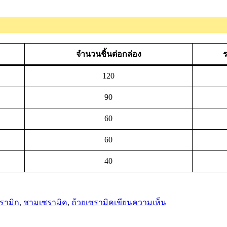
จำนวนชิ้นต่อกล่อง
ร
120
90
60
60
40
บน
New
รามิก
,
ชามเซรามิค
,
ถ้วยเซรามิค
เขียนความเห็น
Arrival!
คอล