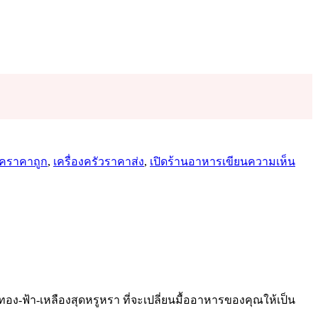
บน
โปร
คราคาถูก
,
เครื่องครัวราคาส่ง
,
เปิดร้านอาหาร
เขียนความเห็น
โม
ชั่
นพิ
เศษ!
จาน
เซรา
ราค
ส่ง
ีทอง-ฟ้า-เหลืองสุดหรูหรา ที่จะเปลี่ยนมื้ออาหารของคุณให้เป็น
ถูก