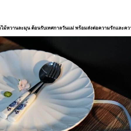
เลก
ชัน
สุด
พิเศษ:
ม้หวานละมุน ต้อนรับเทศกาลวันแม่ พร้อมส่งต่อความรักและควา
ชาม
และ
จาน
ลาย
มงคล
“珐
琅
彩”
(ฝ่า
หลา
งไฉ)