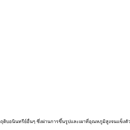
ิบอนินทรีย์อื่นๆ ซึ่งผ่านการขึ้นรูปและเผาที่อุณหภูมิสูงจนแข็ง