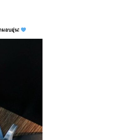
มอบอุ่น!