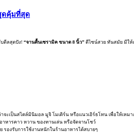
คุ้มที่สุด
บดีลสุดปัง!
“จานตื้นเซรามิค ขนาด 8 นิ้ว”
ดีไซน์สวย ทันสมัย มีใ
่าจะเป็นสไตล์มินิมอล มูจิ โมเดิร์น หรือแนวเอิร์ธโทน เพื่อให้เ
ใส่อาหารคาว หวาน ของทานเล่น หรือจัดจานโชว์
 รองรับการใช้งานหนักในร้านอาหารได้สบายๆ