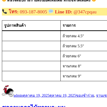
สนใจสอบถามรายละเอียดเพิ่มเติม ทักแชทได้เลยค่ะ
โทร:
093-187-8005
Line ID:
@347cpqau
รูปภาพสินค้า
รายการ
ถ้วยกลม 4.5″
ถ้วยกลม 5.5″
ถ้วยกลม 6″
จานกลม 8″
จานกลม 9″
ผู้
เขียน
หมวด
เขียน
เมื่อ
หมู่
admin
ตุลาคม 19, 2025
ตุลาคม 19, 2025
ของชำร่วย
,
จานเซ