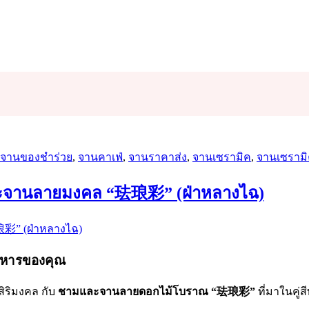
ป้าย
กำกับ
จานของชำร่วย
,
จานคาเฟ่
,
จานราคาส่ง
,
จานเซรามิค
,
จานเซรามิ
และจานลายมงคล “珐琅彩” (ฝ่าหลางไฉ)
อาหารของคุณ
ะสิริมงคล กับ
ชามและจานลายดอกไม้โบราณ “珐琅彩”
ที่มาในคู่ส